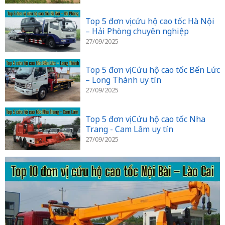
Top 5 đơn vị cứu hộ cao tốc Hà Nội
– Hải Phòng chuyên nghiệp
27/09/2025
Top 5 đơn vị Cứu hộ cao tốc Bến Lức
– Long Thành uy tín
27/09/2025
Top 5 đơn vị Cứu hộ cao tốc Nha
Trang - Cam Lâm uy tín
27/09/2025