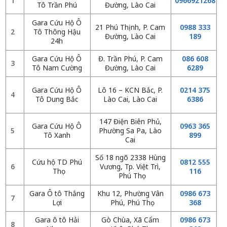
1
0966921268
Tô Trần Phú
Đường, Lào Cai
Gara Cứu Hộ Ô
21 Phú Thịnh, P. Cam
0988 333
2
Tô Thông Hậu
Đường, Lào Cai
189
24h
Gara Cứu Hộ Ô
Đ. Trần Phú, P. Cam
086 608
3
Tô Nam Cường
Đường, Lào Cai
6289
Gara Cứu Hộ Ô
Lô 16 – KCN Bắc, P.
0214 375
4
Tô Dung Bắc
Lào Cai, Lào Cai
6386
147 Điện Biên Phủ,
Gara Cứu Hộ Ô
0963 365
5
Phường Sa Pa, Lào
Tô Xanh
899
Cai
Số 18 ngõ 2338 Hùng
Cứu hộ TD Phú
0812 555
6
Vương, Tp. Việt Trì,
Thọ
116
Phú Thọ
Gara Ô tô Thắng
Khu 12, Phường Vân
0986 673
7
Lợi
Phú, Phú Thọ
368
Gara ô tô Hải
Gò Chùa, Xã Cẩm
0986 673
8