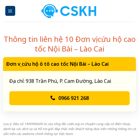
Skip
to
content
Thông tin liên hệ 10 Đơn vị cứu hộ cao
tốc Nội Bài – Lào Cai
Đơn vị cứu hộ ô tô cao tốc Nội Bài – Lào Cai
Địa chỉ: 938 Trần Phú, P. Cam Đường, Lào Cai
0966 921 268
Lưu ý: Đầu số 1900996600 là của tổng đài cskh.org.vn chuyên cung cấp số điện thoại,
danh bạ các dịch vụ và hỗ trợ giải đáp thắc mắc khách hàng dựa trên những thông tin có
sẵn trên các website chính thống tại Việt Nam.