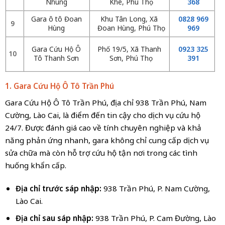
Nhung
Khê, Phú Thọ
368
Gara ô tô Đoan
Khu Tân Long, Xã
0828 969
9
Hùng
Đoan Hùng, Phú Thọ
969
Gara Cứu Hộ Ô
Phố 19/5, Xã Thanh
0923 325
10
Tô Thanh Sơn
Sơn, Phú Thọ
391
1. Gara Cứu Hộ Ô Tô Trần Phú
Gara Cứu Hộ Ô Tô Trần Phú, địa chỉ 938 Trần Phú, Nam
Cường, Lào Cai, là điểm đến tin cậy cho dịch vụ cứu hộ
24/7. Được đánh giá cao về tính chuyên nghiệp và khả
năng phản ứng nhanh, gara không chỉ cung cấp dịch vụ
sửa chữa mà còn hỗ trợ cứu hộ tận nơi trong các tình
huống khẩn cấp.
Địa chỉ trước sáp nhập:
938 Trần Phú, P. Nam Cường,
Lào Cai.
Địa chỉ sau sáp nhập:
938 Trần Phú, P. Cam Đường, Lào