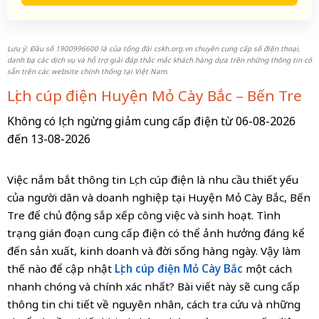
Lưu ý: Đầu số 1900996600 là của tổng đài cskh.org.vn chuyên cung cấp số điện thoại,
danh bạ các dịch vụ và hỗ trợ giải đáp thắc mắc khách hàng dựa trên những thông tin có
sẵn trên các website chính thống tại Việt Nam.
Lịch cúp điện Huyện Mỏ Cày Bắc – Bến Tre
Không có lịch ngừng giảm cung cấp điện từ 06-08-2026
đến 13-08-2026
Việc nắm bắt thông tin Lịch cúp điện là nhu cầu thiết yếu
của người dân và doanh nghiệp tại Huyện Mỏ Cày Bắc, Bến
Tre để chủ động sắp xếp công việc và sinh hoạt. Tình
trạng gián đoạn cung cấp điện có thể ảnh hưởng đáng kể
đến sản xuất, kinh doanh và đời sống hàng ngày. Vậy làm
thế nào để cập nhật
Lịch cúp điện Mỏ Cày Bắc
một cách
nhanh chóng và chính xác nhất? Bài viết này sẽ cung cấp
thông tin chi tiết về nguyên nhân, cách tra cứu và những