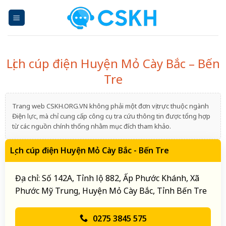
Skip
to
content
Lịch cúp điện Huyện Mỏ Cày Bắc – Bến
Tre
Trang web CSKH.ORG.VN không phải một đơn vị trực thuộc ngành
Điện lực, mà chỉ cung cấp công cụ tra cứu thông tin được tổng hợp
từ các nguồn chính thống nhằm mục đích tham khảo.
Lịch cúp điện Huyện Mỏ Cày Bắc - Bến Tre
Địa chỉ: Số 142A, Tỉnh lộ 882, Ấp Phước Khánh, Xã
Phước Mỹ Trung, Huyện Mỏ Cày Bắc, Tỉnh Bến Tre
0275 3845 575