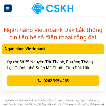
Skip
to
content
Ngân hàng Vietinbank Đắk Lắk thông
tin liên hệ số điện thoại tổng đài
Ngân hàng Vietinbank
Địa chỉ: Số 35 Nguyễn Tất Thành, Phường Thắng
Lợi, Thành phố Buôn Mê Thuột, Tỉnh Đắk Lắk
0262 3954 265
Lưu ý: Đầu số 1900996600 là của tổng đài cskh.org.vn chuyên cung cấp số điện thoại,
danh bạ các dịch vụ và hỗ trợ giải đáp thắc mắc khách hàng dựa trên những thông tin có