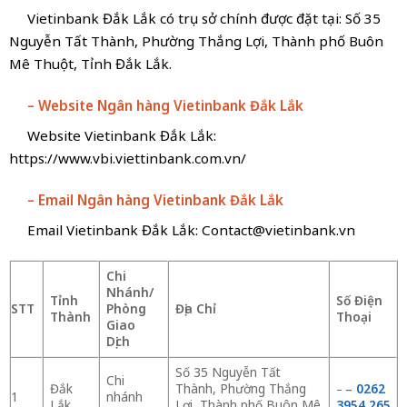
Vietinbank Đắk Lắk có trụ sở chính được đặt tại: Số 35
Nguyễn Tất Thành, Phường Thắng Lợi, Thành phố Buôn
Mê Thuột, Tỉnh Đắk Lắk.
– Website Ngân hàng Vietinbank Đắk Lắk
Website Vietinbank Đắk Lắk:
https://www.vbi.viettinbank.com.vn/
– Email Ngân hàng Vietinbank Đắk Lắk
Email Vietinbank Đắk Lắk:
Contact@vietinbank.vn
Chi
Nhánh/
Tỉnh
Số Điện
STT
Phòng
Địa Chỉ
Thành
Thoại
Giao
Dịch
Số 35 Nguyễn Tất
Chi
Đắk
Thành, Phường Thắng
0262
–
–
1
nhánh
Lắk
Lợi, Thành phố Buôn Mê
3954 265