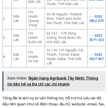
Đắk Lắk
Thuột, Tỉnh Đắk Lắk
Chi
Số 40 Nguyễn Thị Minh
Đắk
nhánh
0262
–
–
2
Khai, Thành phố Buôn
Lắk
Quang
3852 070
Ma Thuột, Tỉnh Đắk Lắk.
Trung
Chi
Số 537 – 539 Hùng
Đắk
0262
–
–
3
nhánh
Vương, thị xã Buôn Hồ,
Lắk
3571 424
Buôn Hồ
tỉnh Đắk Lắk.
Số 145-147 Nguyễn Tất
Chi
Đắk
Thành, Thị trấn Eakar,
0262
–
–
4
nhánh
Lắk
Huyện Eakar, Tỉnh Đắk
3627 967
Ea Kar
Lắk
Xem thêm
Ngân hàng Agribank Tây Ninh: Thông
tin liên hệ và Địa chỉ các chi nhánh
Tổng đài là dịch vụ tư vấn thông tin, hỗ trợ tra cứu các dữ
liệu liên quan như số điện thoại, địa chỉ, website, email, fax,