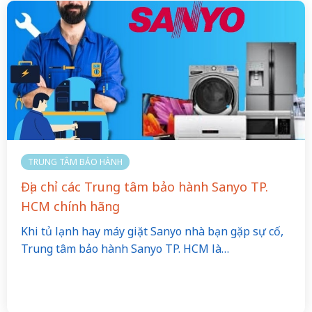
TRUNG TÂM BẢO HÀNH
Địa chỉ các Trung tâm bảo hành Sanyo TP.
HCM chính hãng
Khi tủ lạnh hay máy giặt Sanyo nhà bạn gặp sự cố,
Trung tâm bảo hành Sanyo TP. HCM là…