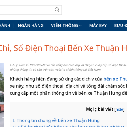
HÀNH
NGÂN HÀNG
VIỄN THÔNG
MÁY BAY
BƯU 
 Chỉ, Số Điện Thoại Bến Xe Thuận 
Lưu ý: Đầu số 1900996600 là của tổng đài cskh.org.vn chuyên cung cấp số điện thoại,
những thông tin có sẵn trên các website chính thống tại Việt Nam.
Khách hàng hiện đang sử dụng các dịch vụ của
bến xe Th
xe này, như số điện thoại, địa chỉ và tổng đài chăm sóc
cung cấp một phần thông tin về bến xe Thuận Hưng để
Mục lục bài viết
[
hide
]
I. Thông tin chung về bến xe Thuận Hưng
II. Số điện thoại của bến xe Thuận Hưng là bao nhiêu?