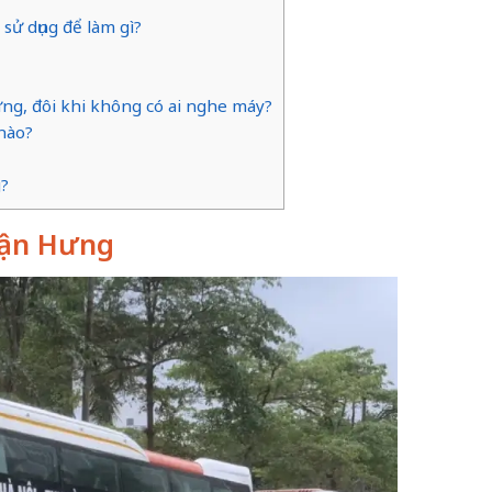
sử dụng để làm gì?
ưng, đôi khi không có ai nghe máy?
nào?
g?
uận Hưng