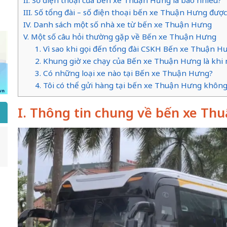
III. Số tổng đài – số điện thoại bến xe Thuận Hưng được 
IV. Danh sách một số nhà xe từ bến xe Thuận Hưng
V. Một số câu hỏi thường gặp về Bến xe Thuận Hưng
1. Vì sao khi gọi đến tổng đài CSKH Bến xe Thuận H
2. Khung giờ xe chạy của Bến xe Thuận Hưng là khi 
3. Có những loại xe nào tại Bến xe Thuận Hưng?
4. Tôi có thể gửi hàng tại bến xe Thuận Hưng khôn
I. Thông tin chung về bến xe Th