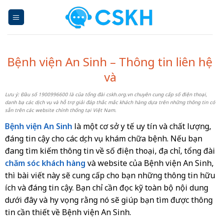
Skip
to
content
Bệnh viện An Sinh – Thông tin liên hệ
và
Lưu ý: Đầu số 1900996600 là của tổng đài cskh.org.vn chuyên cung cấp số điện thoại,
danh bạ các dịch vụ và hỗ trợ giải đáp thắc mắc khách hàng dựa trên những thông tin có
sẵn trên các website chính thống tại Việt Nam.
Bệnh viện An Sinh
là một cơ sở y tế uy tín và chất lượng,
đáng tin cậy cho các dịch vụ khám chữa bệnh. Nếu bạn
đang tìm kiếm thông tin về số điện thoại, địa chỉ, tổng đài
chăm sóc khách hàng
và website của Bệnh viện An Sinh,
thì bài viết này sẽ cung cấp cho bạn những thông tin hữu
ích và đáng tin cậy. Bạn chỉ cần đọc kỹ toàn bộ nội dung
dưới đây và hy vọng rằng nó sẽ giúp bạn tìm được thông
tin cần thiết về Bệnh viện An Sinh.