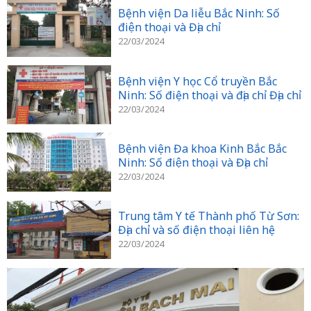
Bệnh viện Da liễu Bắc Ninh: Số
điện thoại và Địa chỉ
22/03/2024
Bệnh viện Y học Cổ truyền Bắc
Ninh: Số điện thoại và địa chỉ Địa chỉ
22/03/2024
Bệnh viện Đa khoa Kinh Bắc Bắc
Ninh: Số điện thoại và Địa chỉ
22/03/2024
Trung tâm Y tế Thành phố Từ Sơn:
Địa chỉ và số điện thoại liên hệ
22/03/2024