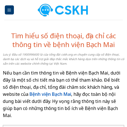
Skip
to
content
Tìm hiểu số điện thoại, địa chỉ các
thông tin về bệnh viện Bạch Mai
Lưu ý: Đầu số 1900996600 là của tổng đài cskh.org.vn chuyên cung cấp số điện thoại,
danh bạ các dịch vụ và hỗ trợ giải đáp thắc mắc khách hàng dựa trên những thông tin có
sẵn trên các website chính thống tại Việt Nam.
Nếu bạn cần tìm thông tin về Bệnh viện Bạch Mai, dưới
đây là một số chi tiết mà bạn có thể tham khảo. Để biết
số điện thoại, địa chỉ, tổng đài chăm sóc khách hàng, và
website của
Bệnh viện Bạch Mai
, hãy đọc toàn bộ nội
dung bài viết dưới đây. Hy vọng rằng thông tin này sẽ
giúp bạn có những thông tin bổ ích về Bệnh viện Bạch
Mai.