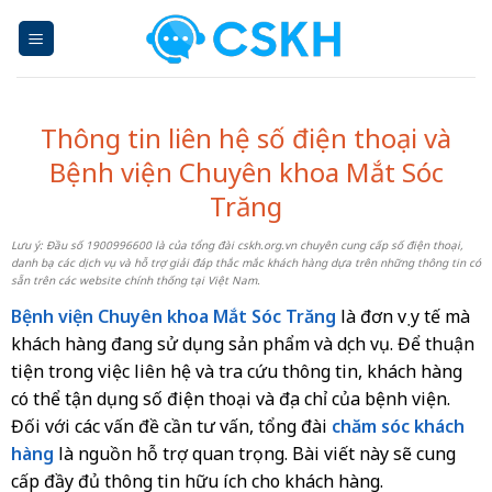
Skip
to
content
Thông tin liên hệ số điện thoại và
Bệnh viện Chuyên khoa Mắt Sóc
Trăng
Lưu ý: Đầu số 1900996600 là của tổng đài cskh.org.vn chuyên cung cấp số điện thoại,
danh bạ các dịch vụ và hỗ trợ giải đáp thắc mắc khách hàng dựa trên những thông tin có
sẵn trên các website chính thống tại Việt Nam.
Bệnh viện Chuyên khoa Mắt Sóc Trăng
là đơn vị y tế mà
khách hàng đang sử dụng sản phẩm và dịch vụ. Để thuận
tiện trong việc liên hệ và tra cứu thông tin, khách hàng
có thể tận dụng số điện thoại và địa chỉ của bệnh viện.
Đối với các vấn đề cần tư vấn, tổng đài
chăm sóc khách
hàng
là nguồn hỗ trợ quan trọng. Bài viết này sẽ cung
cấp đầy đủ thông tin hữu ích cho khách hàng.