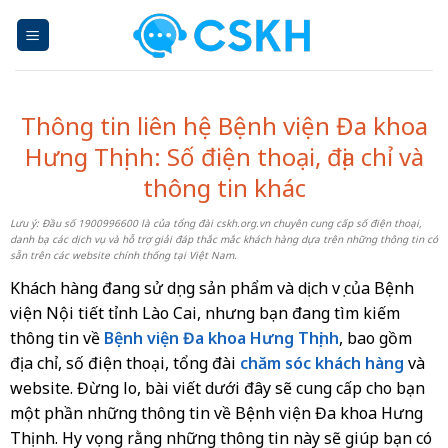
Skip
to
content
Thông tin liên hệ Bệnh viện Đa khoa
Hưng Thịnh: Số điện thoại, địa chỉ và
thông tin khác
Lưu ý: Đầu số 1900996600 là của tổng đài cskh.org.vn chuyên cung cấp số điện thoại,
danh bạ các dịch vụ và hỗ trợ giải đáp thắc mắc khách hàng dựa trên những thông tin có
sẵn trên các website chính thống tại Việt Nam.
Khách hàng đang sử dụng sản phẩm và dịch vụ của Bệnh
viện Nội tiết tỉnh Lào Cai, nhưng bạn đang tìm kiếm
thông tin về
Bệnh viện Đa khoa Hưng Thịnh
, bao gồm
địa chỉ, số điện thoại, tổng đài
chăm sóc khách hàng
và
website. Đừng lo, bài viết dưới đây sẽ cung cấp cho bạn
một phần những thông tin về Bệnh viện Đa khoa Hưng
Thịnh. Hy vọng rằng những thông tin này sẽ giúp bạn có