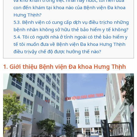
con đến khám tại khoa nào của Bệnh viện Đa khoa
Hưng Thịnh?
5.3. Bệnh viện có cung cấp dịch vụ điều trị cho những
bệnh nhân không sở hữu thẻ bảo hiểm y tế không?
5.4. Tôi có người nhà ở tỉnh ngoài có thẻ bảo hiểm y
tế tôi muốn đưa về Bệnh viện Đa khoa Hưng Thịnh
điều trị vậy chế độ được hưởng thế nào?
1. Giới thiệu Bệnh viện Đa khoa Hưng Thịnh