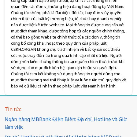
cung cấp danh bạ số điện thoại, địa chỉ và các thông tin liên
quan đến các đơn vị, thương hiệu đang hoạt động tại Việt Nam.
Chúng tôi không phải là đại diện, đối tác, hay đơn vị ủy quyền
chính thức của bất kỳ thương hiệu, tổ chức hay doanh nghiệp
nào được liệt kê trên website. Mọi thông tin được cung cấp với
mục đích tham khảo, được tổng hợp từ các nguồn chính thống,
có thể bao gồm: Website chính thức của các đơn vị, thông tin
công bố công khai, hoặc theo quy định của pháp luật.
CSKH.ORG.VN không chịu trách nhiệm về bất kỳ sai sót, thiếu
sót hoặc thay đổi nào trong quá trình cập nhật dữ liệu. Người
dùng nên kiểm chứng thông tin tại nguồn chính thức trước khi
sử dụng cho mục đích liên hệ, giao dịch hoặc ra quyết định.
Chúng tôi cam kết không sử dụng thông tin người dùng cho
mục đích thương mại trái Pháp luật và luôn tuân thủ quy định về
bảo vệ dữ liệu cá nhân theo pháp luật Việt Nam hiện hành.
Tin tức
Ngân hàng MBBank Điện Biên: Địa chỉ, Hotline và Giờ
làm việc