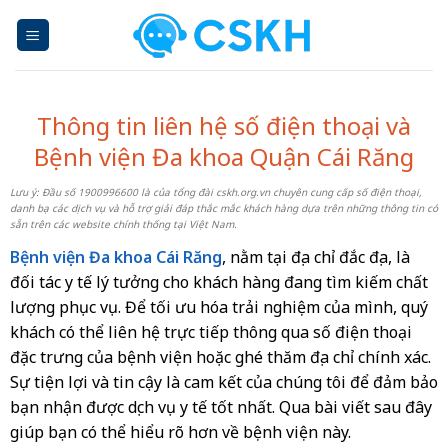
Skip
to
content
Thông tin liên hệ số điện thoại và
Bệnh viện Đa khoa Quận Cái Răng
Lưu ý: Đầu số 1900996600 là của tổng đài cskh.org.vn chuyên cung cấp số điện thoại,
danh bạ các dịch vụ và hỗ trợ giải đáp thắc mắc khách hàng dựa trên những thông tin có
sẵn trên các website chính thống tại Việt Nam.
Bệnh viện Đa khoa Cái Răng
, nằm tại địa chỉ đắc địa, là
đối tác y tế lý tưởng cho khách hàng đang tìm kiếm chất
lượng phục vụ. Để tối ưu hóa trải nghiệm của mình, quý
khách có thể liên hệ trực tiếp thông qua số điện thoại
đặc trưng của bệnh viện hoặc ghé thăm địa chỉ chính xác.
Sự tiện lợi và tin cậy là cam kết của chúng tôi để đảm bảo
bạn nhận được dịch vụ y tế tốt nhất. Qua bài viết sau đây
giúp bạn có thể hiểu rõ hơn về bệnh viện này.