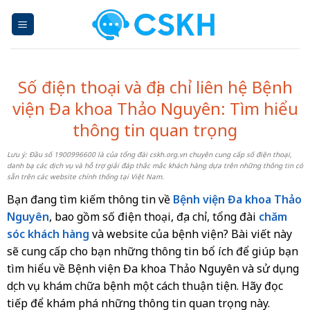
Skip
to
content
Số điện thoại và địa chỉ liên hệ Bệnh
viện Đa khoa Thảo Nguyên: Tìm hiểu
thông tin quan trọng
Lưu ý: Đầu số 1900996600 là của tổng đài cskh.org.vn chuyên cung cấp số điện thoại,
danh bạ các dịch vụ và hỗ trợ giải đáp thắc mắc khách hàng dựa trên những thông tin có
sẵn trên các website chính thống tại Việt Nam.
Bạn đang tìm kiếm thông tin về
Bệnh viện Đa khoa Thảo
Nguyên
, bao gồm số điện thoại, địa chỉ, tổng đài
chăm
sóc khách hàng
và website của bệnh viện? Bài viết này
sẽ cung cấp cho bạn những thông tin bổ ích để giúp bạn
tìm hiểu về Bệnh viện Đa khoa Thảo Nguyên và sử dụng
dịch vụ khám chữa bệnh một cách thuận tiện. Hãy đọc
tiếp để khám phá những thông tin quan trọng này.