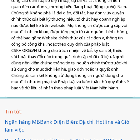
cung cấp danh bạ số điện thoại, địa chỉ và các thông tin liên
quan đến các đơn vị, thương hiệu đang hoạt động tại Việt Nam.
Chúng tôi không phải là đại diện, đối tác, hay đơn vị ủy quyền
chính thức của bất kỳ thương hiệu, tổ chức hay doanh nghiệp
nào được liệt kê trên website. Mọi thông tin được cung cấp với
mục đích tham khảo, được tổng hợp từ các nguồn chính thống,
có thể bao gồm: Website chính thức của các đơn vị, thông tin
công bố công khai, hoặc theo quy định của pháp luật.
CSKH.ORG.VN không chịu trách nhiệm về bất kỳ sai sót, thiếu
sót hoặc thay đổi nào trong quá trình cập nhật dữ liệu. Người
dùng nên kiểm chứng thông tin tại nguồn chính thức trước khi
sử dụng cho mục đích liên hệ, giao dịch hoặc ra quyết định.
Chúng tôi cam kết không sử dụng thông tin người dùng cho
mục đích thương mại trái Pháp luật và luôn tuân thủ quy định về
bảo vệ dữ liệu cá nhân theo pháp luật Việt Nam hiện hành.
Tin tức
Ngân hàng MBBank Điện Biên: Địa chỉ, Hotline và Giờ
làm việc