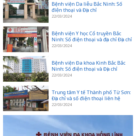
Bệnh viện Da liễu Bắc Ninh: Số
điện thoại và Địa chỉ
22/03/2024
Bệnh viện Y học Cổ truyền Bắc
Ninh: Số điện thoại và địa chỉ Địa chỉ
22/03/2024
Bệnh viện Đa khoa Kinh Bắc Bắc
Ninh: Số điện thoại và Địa chỉ
22/03/2024
Trung tâm Y tế Thành phố Từ Sơn:
Địa chỉ và số điện thoại liên hệ
22/03/2024