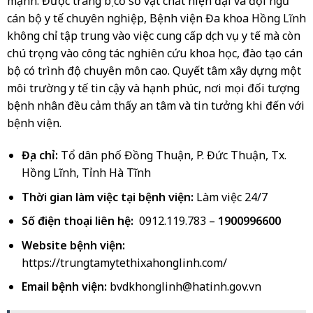
mạnh. Được trang bị cơ sở vật chất hiện đại và đội ngũ
cán bộ y tế chuyên nghiệp, Bệnh viện Đa khoa Hồng Lĩnh
không chỉ tập trung vào việc cung cấp dịch vụ y tế mà còn
chú trọng vào công tác nghiên cứu khoa học, đào tạo cán
bộ có trình độ chuyên môn cao. Quyết tâm xây dựng một
môi trường y tế tin cậy và hạnh phúc, nơi mọi đối tượng
bệnh nhân đều cảm thấy an tâm và tin tưởng khi đến với
bệnh viện.
Địa chỉ:
Tổ dân phố Đồng Thuận, P. Đức Thuận, Tx.
Hồng Lĩnh, Tỉnh Hà Tĩnh
Thời gian làm việc tại bệnh viện:
Làm việc 24/7
Số điện thoại liên hệ:
0912.119.783 –
1900996600
Website bệnh viện:
https://trungtamytethixahonglinh.com/
Email bệnh viện:
bvdkhonglinh@hatinh.gov.vn