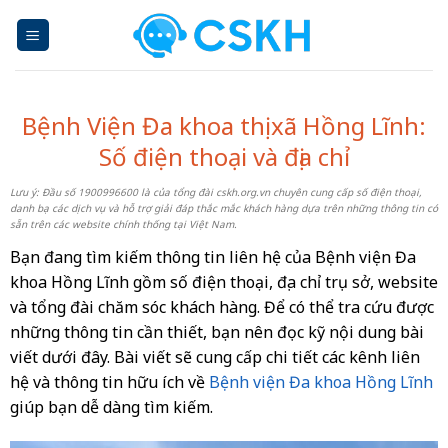
Skip
to
content
Bệnh Viện Đa khoa thị xã Hồng Lĩnh:
Số điện thoại và địa chỉ
Lưu ý: Đầu số 1900996600 là của tổng đài cskh.org.vn chuyên cung cấp số điện thoại,
danh bạ các dịch vụ và hỗ trợ giải đáp thắc mắc khách hàng dựa trên những thông tin có
sẵn trên các website chính thống tại Việt Nam.
Bạn đang tìm kiếm thông tin liên hệ của Bệnh viện Đa
khoa Hồng Lĩnh gồm số điện thoại, địa chỉ trụ sở, website
và tổng đài chăm sóc khách hàng. Để có thể tra cứu được
những thông tin cần thiết, bạn nên đọc kỹ nội dung bài
viết dưới đây. Bài viết sẽ cung cấp chi tiết các kênh liên
hệ và thông tin hữu ích về
Bệnh viện Đa khoa Hồng Lĩnh
giúp bạn dễ dàng tìm kiếm.