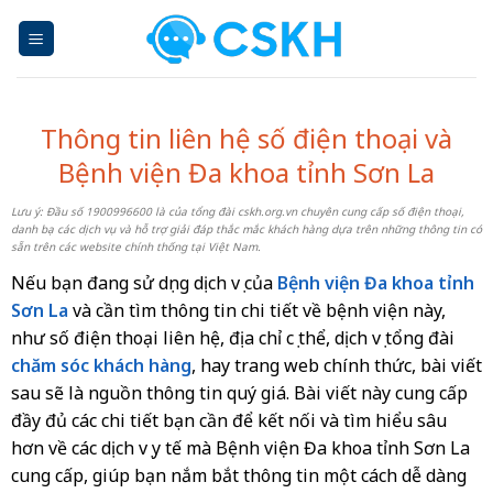
Skip
to
content
Thông tin liên hệ số điện thoại và
Bệnh viện Đa khoa tỉnh Sơn La
Lưu ý: Đầu số 1900996600 là của tổng đài cskh.org.vn chuyên cung cấp số điện thoại,
danh bạ các dịch vụ và hỗ trợ giải đáp thắc mắc khách hàng dựa trên những thông tin có
sẵn trên các website chính thống tại Việt Nam.
Nếu bạn đang sử dụng dịch vụ của
Bệnh viện Đa khoa tỉnh
Sơn La
và cần tìm thông tin chi tiết về bệnh viện này,
như số điện thoại liên hệ, địa chỉ cụ thể, dịch vụ tổng đài
chăm sóc khách hàng
, hay trang web chính thức, bài viết
sau sẽ là nguồn thông tin quý giá. Bài viết này cung cấp
đầy đủ các chi tiết bạn cần để kết nối và tìm hiểu sâu
hơn về các dịch vụ y tế mà Bệnh viện Đa khoa tỉnh Sơn La
cung cấp, giúp bạn nắm bắt thông tin một cách dễ dàng