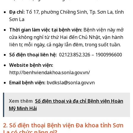
Địa chỉ:
Tổ 17, phường Chiềng Sinh, Tp. Sơn La, tỉnh
Sơn La
Thời gian làm việc tại bệnh viện:
Bệnh viện này mở
cửa không nghỉ từ thứ Hai đến Chủ Nhật, vận hành
liên tục mỗi ngày, cả ngày lẫn đêm, trong suốt tuần.
Số điện thoại liên hệ:
02123.852.326 – 1900996600
Website bệnh viện:
http://benhviendakhoa.sonla.gov.vn/
Email bệnh viện:
bvdksla@sonla.gov.vn
Xem thêm
Số điện thoại và địa chỉ Bệnh viện Hoàn
Mỹ Minh Hải
2. Số điện thoại Bệnh viện Đa khoa tỉnh Sơn
La có chức năng gì?