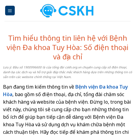
Skip
to
content
Tìm hiểu thông tin liên hệ với Bệnh
viện Đa khoa Tuy Hòa: Số điện thoại
và địa chỉ
Lưu ý: Đầu số 1900996600 là của tổng đài cskh.org.vn chuyên cung cấp số điện thoại,
danh bạ các dịch vụ và hỗ trợ giải đáp thắc mắc khách hàng dựa trên những thông tin có
sẵn trên các website chính thống tại Việt Nam.
Bạn đang tìm kiếm thông tin về
Bệnh viện Đa khoa Tuy
Hòa
, bao gồm số điện thoại, địa chỉ, tổng đài chăm sóc
khách hàng và website của bệnh viện. Đừng lo, trong bài
viết này, chúng tôi sẽ cung cấp cho bạn những thông tin
bổ ích để giúp bạn tiếp cận dễ dàng với Bệnh viện Đa
khoa Tuy Hòa và sử dụng dịch vụ khám chữa bệnh một
cách thuận tiện. Hãy đọc tiếp để khám phá thông tin chi