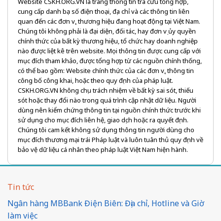
Website CSKH.ORG.VN là trang thông tin tra cứu tổng hợp,
cung cấp danh bạ số điện thoại, địa chỉ và các thông tin liên
quan đến các đơn vị, thương hiệu đang hoạt động tại Việt Nam.
Chúng tôi không phải là đại diện, đối tác, hay đơn vị ủy quyền
chính thức của bất kỳ thương hiệu, tổ chức hay doanh nghiệp
nào được liệt kê trên website. Mọi thông tin được cung cấp với
mục đích tham khảo, được tổng hợp từ các nguồn chính thống,
có thể bao gồm: Website chính thức của các đơn vị, thông tin
công bố công khai, hoặc theo quy định của pháp luật.
CSKH.ORG.VN không chịu trách nhiệm về bất kỳ sai sót, thiếu
sót hoặc thay đổi nào trong quá trình cập nhật dữ liệu. Người
dùng nên kiểm chứng thông tin tại nguồn chính thức trước khi
sử dụng cho mục đích liên hệ, giao dịch hoặc ra quyết định.
Chúng tôi cam kết không sử dụng thông tin người dùng cho
mục đích thương mại trái Pháp luật và luôn tuân thủ quy định về
bảo vệ dữ liệu cá nhân theo pháp luật Việt Nam hiện hành.
Tin tức
Ngân hàng MBBank Điện Biên: Địa chỉ, Hotline và Giờ
làm việc