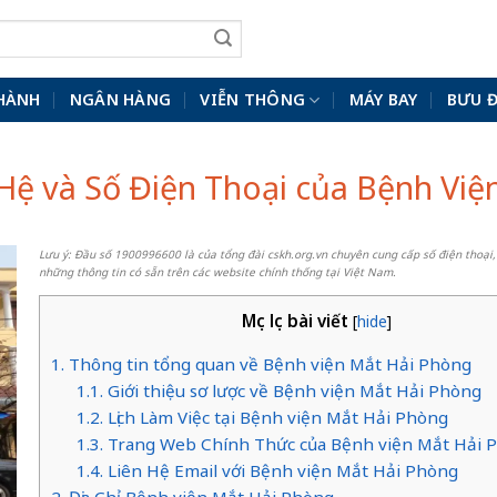
HÀNH
NGÂN HÀNG
VIỄN THÔNG
MÁY BAY
BƯU 
Hệ và Số Điện Thoại của Bệnh Vi
Lưu ý: Đầu số 1900996600 là của tổng đài cskh.org.vn chuyên cung cấp số điện thoại,
những thông tin có sẵn trên các website chính thống tại Việt Nam.
Mục lục bài viết
[
hide
]
1. Thông tin tổng quan về Bệnh viện Mắt Hải Phòng
1.1. Giới thiệu sơ lược về Bệnh viện Mắt Hải Phòng
1.2. Lịch Làm Việc tại Bệnh viện Mắt Hải Phòng
1.3. Trang Web Chính Thức của Bệnh viện Mắt Hải 
1.4. Liên Hệ Email với Bệnh viện Mắt Hải Phòng