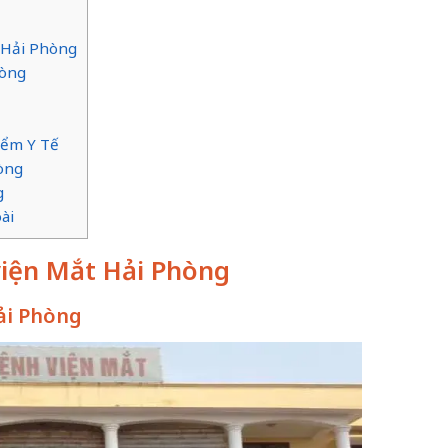
 Hải Phòng
hòng
iểm Y Tế
òng
g
ài
viện Mắt Hải Phòng
Hải Phòng