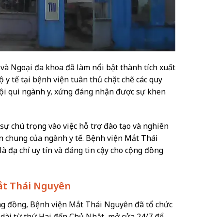
 và Ngoại đa khoa đã làm nổi bật thành tích xuất
ộ y tế tại bệnh viện tuân thủ chặt chẽ các quy
 nội qui ngành y, xứng đáng nhận được sự khen
ự chú trọng vào việc hỗ trợ đào tạo và nghiên
ển chung của ngành y tế. Bệnh viện Mắt Thái
à địa chỉ uy tín và đáng tin cậy cho cộng đồng
Mắt Thái Nguyên
g đồng, Bệnh viện Mắt Thái Nguyên đã tổ chức
 dài từ thứ Hai đến Chủ Nhật, mở cửa 24/7 để