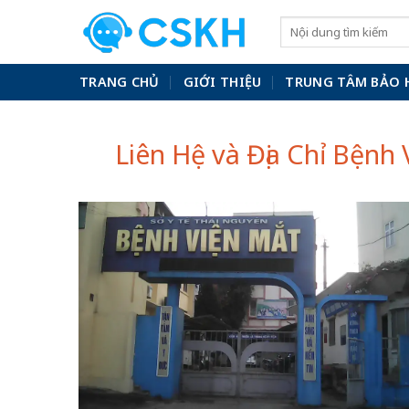
Skip
to
content
TRANG CHỦ
GIỚI THIỆU
TRUNG TÂM BẢO 
Liên Hệ và Địa Chỉ Bệnh