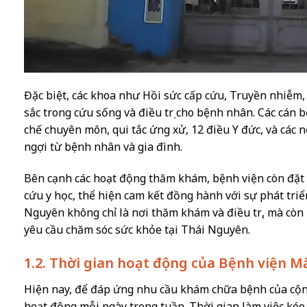
Đặc biệt, các khoa như Hồi sức cấp cứu, Truyền nhiễm,
sắc trong cứu sống và điều trị cho bệnh nhân. Các cán b
chế chuyên môn, qui tắc ứng xử, 12 điều Y đức, và các
ngợi từ bệnh nhân và gia đình.
Bên cạnh các hoạt động thăm khám, bệnh viện còn đặt s
cứu y học, thể hiện cam kết đồng hành với sự phát tri
Nguyên không chỉ là nơi thăm khám và điều trị, mà còn l
yêu cầu chăm sóc sức khỏe tại Thái Nguyên.
1.2. Thời gian hoạt động của Bệnh viện 
Hiện nay, để đáp ứng nhu cầu khám chữa bệnh của cộn
hoạt động mỗi ngày trong tuần. Thời gian làm việc kéo