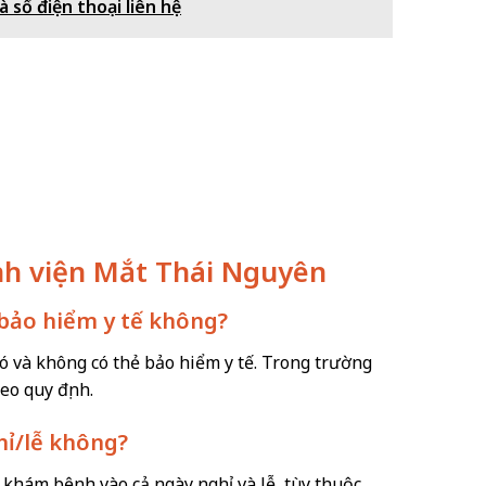
 số điện thoại liên hệ
nh viện Mắt Thái Nguyên
 bảo hiểm y tế không?
 và không có thẻ bảo hiểm y tế. Trong trường
eo quy định.
hỉ/lễ không?
khám bệnh vào cả ngày nghỉ và lễ, tùy thuộc