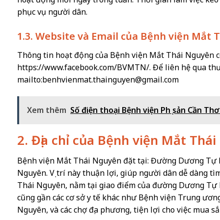
phục vụ người dân.
1.3. Website và Email của Bệnh viện Mắt 
Thông tin hoạt động của Bệnh viện Mắt Thái Nguyên có
https://www.facebook.com/BVMTN/. Để liên hệ qua thư đ
mailto:
benhvienmat.thainguyen@gmail.com
Xem thêm
Số điện thoại Bệnh viện Phụ sản Cần Thơ
2. Địa chỉ của Bệnh viện Mắt Thá
Bệnh viện Mắt Thái Nguyên đặt tại: Đường Dương Tự 
Nguyên. Vị trí này thuận lợi, giúp người dân dễ dàng t
Thái Nguyên, nằm tại giao điểm của đường Dương Tự 
cũng gần các cơ sở y tế khác như Bệnh viện Trung ươn
Nguyên, và các chợ địa phương, tiện lợi cho việc mua sắ