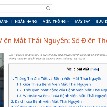
HÀNH
NGÂN HÀNG
VIỄN THÔNG
MÁY BAY
BƯU 
 Viện Mắt Thái Nguyên: Số Điện Tho
Lưu ý: Đầu số 1900996600 là của tổng đài cskh.org.vn chuyên cung cấp số điện thoại,
những thông tin có sẵn trên các website chính thống tại Việt Nam.
Mục lục bài viết
[
hide
]
1. Thông Tin Chi Tiết về Bệnh Viện Mắt Thái Nguyên
1.1. Giới Thiệu Bệnh Viện Mắt Thái Nguyên
1.2. Thời gian hoạt động của Bệnh viện Mắt Thái N
1.3. Website và Email của Bệnh viện Mắt Thái Nguyê
2. Địa chỉ của Bệnh viện Mắt Thái Nguyên