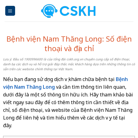
Skip
to
content
Bệnh viện Nam Thăng Long: Số điện
thoại và địa chỉ
Lưu ý: Đầu số 1900996600 là của tổng đài cskh.org.vn chuyên cung cấp số điện thoại,
danh bạ các dịch vụ và hỗ trợ giải đáp thắc mắc khách hàng dựa trên những thông tin có
sẵn trên các website chính thống tại Việt Nam.
Nếu bạn đang sử dụng dịch vụ khám chữa bệnh tại
Bệnh
viện Nam Thăng Long
và cần tìm thông tin liên quan,
dưới đây là một số thông tin hữu ích. Hãy tham khảo bài
viết ngay sau đây để có thêm thông tin cần thiết về địa
chỉ, số điện thoại, và website của Bệnh viện Nam Thăng
Long để liên hệ và tìm hiểu thêm về các dịch vụ y tế tại
đây.