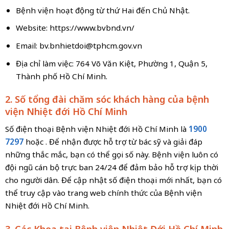
Bệnh viện hoạt động từ thứ Hai đến Chủ Nhật.
Website: https://www.bvbnd.vn/
Email:
bv.bnhietdoi@tphcm.gov.vn
Địa chỉ làm việc: 764 Võ Văn Kiệt, Phường 1, Quận 5,
Thành phố Hồ Chí Minh.
2. Số tổng đài chăm sóc khách hàng của bệnh
viện Nhiệt đới Hồ Chí Minh
Số điện thoại Bệnh viện Nhiệt đới Hồ Chí Minh là
1900
7297
hoặc
. Để nhận được hỗ trợ từ bác sỹ và giải đáp
những thắc mắc, bạn có thể gọi số này. Bệnh viện luôn có
đội ngũ cán bộ trực ban 24/24 để đảm bảo hỗ trợ kịp thời
cho người dân. Để cập nhật số điện thoại mới nhất, bạn có
thể truy cập vào trang web chính thức của Bệnh viện
Nhiệt đới Hồ Chí Minh.
3. Các Khoa tại Bệnh viện Nhiệt Đới Hồ Chí Minh