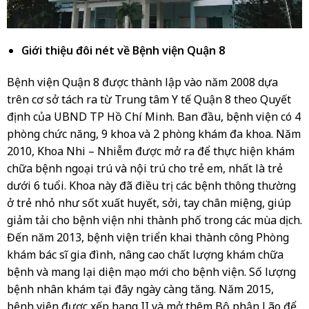
Giới thiệu đôi nét về Bệnh viện Quận 8
Bệnh viện Quận 8 được thành lập vào năm 2008 dựa
trên cơ sở tách ra từ Trung tâm Y tế Quận 8 theo Quyết
định của UBND TP Hồ Chí Minh. Ban đầu, bệnh viện có 4
phòng chức năng, 9 khoa và 2 phòng khám đa khoa. Năm
2010, Khoa Nhi – Nhiễm được mở ra để thực hiện khám
chữa bệnh ngoại trú và nội trú cho trẻ em, nhất là trẻ
dưới 6 tuổi. Khoa này đã điều trị các bệnh thông thường
ở trẻ nhỏ như sốt xuất huyết, sởi, tay chân miệng, giúp
giảm tải cho bệnh viện nhi thành phố trong các mùa dịch.
Đến năm 2013, bệnh viện triển khai thành công Phòng
khám bác sĩ gia đình, nâng cao chất lượng khám chữa
bệnh và mang lại diện mạo mới cho bệnh viện. Số lượng
bệnh nhân khám tại đây ngày càng tăng. Năm 2015,
bệnh viện được xếp hạng II và mở thêm Bộ phận Lão để