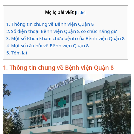
Mục lục bài viết
[
hide
]
1. Thông tin chung về Bệnh viện Quận 8
2. Số điện thoại Bệnh viện Quận 8 có chức năng gì?
3. Một số Khoa khám chữa bệnh của Bệnh viện Quận 8
4. Một số câu hỏi về Bệnh viện Quận 8
5. Tóm lại
1. Thông tin chung về Bệnh viện Quận 8