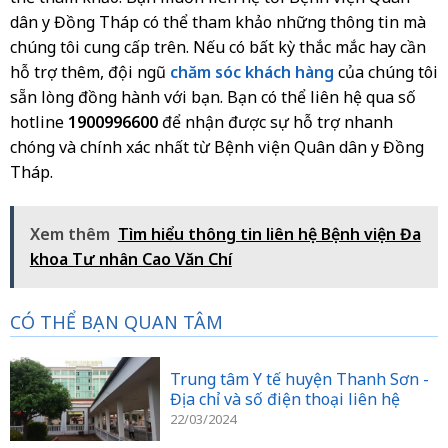
dân y Đồng Tháp có thể tham khảo những thông tin mà
chúng tôi cung cấp trên. Nếu có bất kỳ thắc mắc hay cần
hỗ trợ thêm, đội ngũ
chăm sóc khách hàng
của chúng tôi
sẵn lòng đồng hành với bạn. Bạn có thể liên hệ qua số
hotline
1900996600
để nhận được sự hỗ trợ nhanh
chóng và chính xác nhất từ Bệnh viện Quân dân y Đồng
Tháp.
Xem thêm
Tìm hiểu thông tin liên hệ Bệnh viện Đa
khoa Tư nhân Cao Văn Chí
CÓ THỂ BẠN QUAN TÂM
Trung tâm Y tế huyện Thanh Sơn -
Địa chỉ và số điện thoại liên hệ
22/03/2024