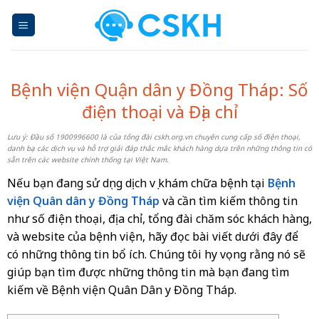
Skip
to
content
Bệnh viện Quận dân y Đồng Tháp: Số
điện thoại và Địa chỉ
Lưu ý: Đầu số 1900996600 là của tổng đài cskh.org.vn chuyên cung cấp số điện thoại,
danh bạ các dịch vụ và hỗ trợ giải đáp thắc mắc khách hàng dựa trên những thông tin có
sẵn trên các website chính thống tại Việt Nam.
Nếu bạn đang sử dụng dịch vụ khám chữa bệnh tại
Bệnh
viện Quân dân y Đồng Tháp
và cần tìm kiếm thông tin
như số điện thoại, địa chỉ, tổng đài chăm sóc khách hàng,
và website của bệnh viện, hãy đọc bài viết dưới đây để
có những thông tin bổ ích. Chúng tôi hy vọng rằng nó sẽ
giúp bạn tìm được những thông tin mà bạn đang tìm
kiếm về Bệnh viện Quân Dân y Đồng Tháp.