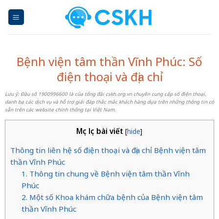
Skip
to
content
Bệnh viện tâm thần Vĩnh Phúc: Số
điện thoại và địa chỉ
Lưu ý: Đầu số 1900996600 là của tổng đài cskh.org.vn chuyên cung cấp số điện thoại,
danh bạ các dịch vụ và hỗ trợ giải đáp thắc mắc khách hàng dựa trên những thông tin có
sẵn trên các website chính thống tại Việt Nam.
Mục lục bài viết
[
hide
]
Thông tin liên hệ số điện thoại và địa chỉ Bệnh viện tâm
thần Vĩnh Phúc
1. Thông tin chung về Bệnh viện tâm thần Vĩnh
Phúc
2. Một số Khoa khám chữa bệnh của Bệnh viện tâm
thần Vĩnh Phúc