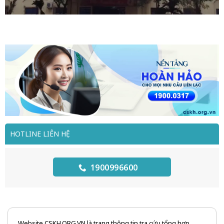
HOTLINE LIÊN HỆ
1900996600
Website CSKH.ORG.VN là trang thông tin tra cứu tổng hợp,