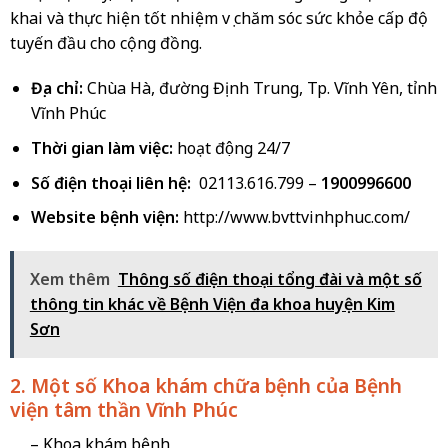
khai và thực hiện tốt nhiệm vụ chăm sóc sức khỏe cấp độ
tuyến đầu cho cộng đồng.
Địa chỉ:
Chùa Hà, đường Định Trung, Tp. Vĩnh Yên, tỉnh
Vĩnh Phúc
Thời gian làm việc:
hoạt động 24/7
Số điện thoại liên hệ:
02113.616.799 –
1900996600
Website bệnh viện:
http://www.bvttvinhphuc.com/
Xem thêm
Thông số điện thoại tổng đài và một số
thông tin khác về Bệnh Viện đa khoa huyện Kim
Sơn
2. Một số Khoa khám chữa bệnh của Bệnh
viện tâm thần Vĩnh Phúc
– Khoa khám bệnh