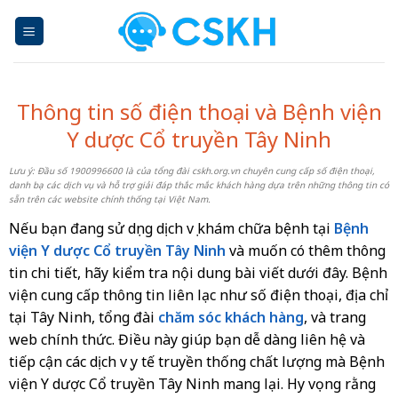
Skip
to
content
Thông tin số điện thoại và Bệnh viện
Y dược Cổ truyền Tây Ninh
Lưu ý: Đầu số 1900996600 là của tổng đài cskh.org.vn chuyên cung cấp số điện thoại,
danh bạ các dịch vụ và hỗ trợ giải đáp thắc mắc khách hàng dựa trên những thông tin có
sẵn trên các website chính thống tại Việt Nam.
Nếu bạn đang sử dụng dịch vụ khám chữa bệnh tại
Bệnh
viện Y dược Cổ truyền Tây Ninh
và muốn có thêm thông
tin chi tiết, hãy kiểm tra nội dung bài viết dưới đây. Bệnh
viện cung cấp thông tin liên lạc như số điện thoại, địa chỉ
tại Tây Ninh, tổng đài
chăm sóc khách hàng
, và trang
web chính thức. Điều này giúp bạn dễ dàng liên hệ và
tiếp cận các dịch vụ y tế truyền thống chất lượng mà Bệnh
viện Y dược Cổ truyền Tây Ninh mang lại. Hy vọng rằng