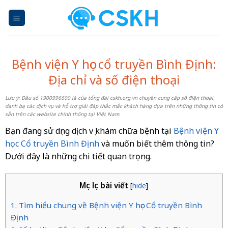
Skip
to
content
Bệnh viện Y học cổ truyền Bình Định:
Địa chỉ và số điện thoại
Lưu ý: Đầu số 1900996600 là của tổng đài cskh.org.vn chuyên cung cấp số điện thoại,
danh bạ các dịch vụ và hỗ trợ giải đáp thắc mắc khách hàng dựa trên những thông tin có
sẵn trên các website chính thống tại Việt Nam.
Bạn đang sử dụng dịch vụ khám chữa bệnh tại
Bệnh viện Y
học Cổ truyền Bình Định
và muốn biết thêm thông tin?
Dưới đây là những chi tiết quan trọng.
Mục lục bài viết
[
hide
]
1. Tìm hiểu chung về Bệnh viện Y học Cổ truyền Bình
Định