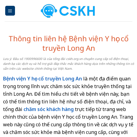
Skip
to
content
Thông tin liên hệ Bệnh viện Y học cổ
truyền Long An
Lưu ý: Đầu số 1900996600 là của tổng đài cskh.org.vn chuyên cung cấp số điện thoại,
danh bạ các dịch vụ và hỗ trợ giải đáp thắc mắc khách hàng dựa trên những thông tin có
sẵn trên các website chính thống tại Việt Nam.
Bệnh viện Y học cổ truyền Long An
là một địa điểm quan
trọng trong lĩnh vực chăm sóc sức khỏe truyền thống tại
tỉnh Long An. Để tìm hiểu chi tiết về bệnh viện này, bạn
có thể tìm thông tin liên hệ như số điện thoại, địa chỉ, và
tổng đài
chăm sóc khách hàng
trực tiếp từ trang web
chính thức của bệnh viện Y học cổ truyền Long An. Trang
web này cũng có thể cung cấp thông tin về các dịch vụ y tế
và chăm sóc sức khỏe mà bệnh viện cung cấp, cùng với