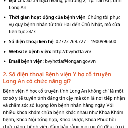
Địa chỉ:
Số 34 Bạch Đằng, phường 2, Tp. Tân An, tỉnh
Long An
Thời gian hoạt động của bệnh viện:
Chúng tôi phục
vụ quý bệnh nhân từ thứ Hai đến Chủ Nhật, mở cửa
liên tục 24/7.
Số điện thoại liên hệ:
02723.769.727 – 1900996600
Website bệnh viện:
http://bvyhctla.vn/
Email bệnh viện:
bvyhctla@longan.gov.vn
2. Số điện thoại Bệnh viện Y học cổ truyền
Long An có chức năng gì?
Bệnh viện Y học cổ truyền tỉnh Long An không chỉ là một
cơ sở y tế tuyến tỉnh đáng tin cậy mà còn là nơi tiếp nhận
và chăm sóc số lượng lớn bệnh nhân hàng ngày. Với
nhiều khoa khám chữa bệnh khác nhau như Khoa Khám
bệnh, Khoa Nội tổng hợp, Khoa Dược, Khoa Phục hồi
chức năng, bệnh viện đảm bảo rằng mọi người đều có cơ