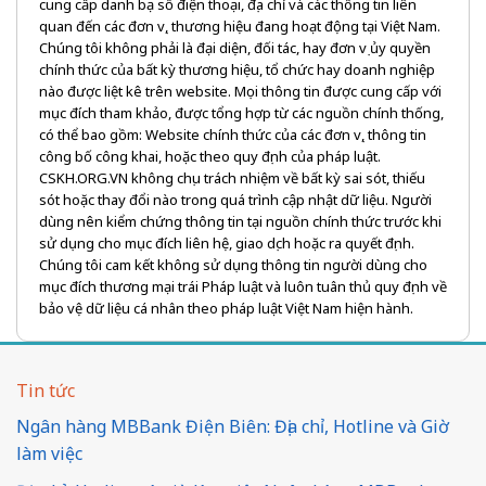
cung cấp danh bạ số điện thoại, địa chỉ và các thông tin liên
quan đến các đơn vị, thương hiệu đang hoạt động tại Việt Nam.
Chúng tôi không phải là đại diện, đối tác, hay đơn vị ủy quyền
chính thức của bất kỳ thương hiệu, tổ chức hay doanh nghiệp
nào được liệt kê trên website. Mọi thông tin được cung cấp với
mục đích tham khảo, được tổng hợp từ các nguồn chính thống,
có thể bao gồm: Website chính thức của các đơn vị, thông tin
công bố công khai, hoặc theo quy định của pháp luật.
CSKH.ORG.VN không chịu trách nhiệm về bất kỳ sai sót, thiếu
sót hoặc thay đổi nào trong quá trình cập nhật dữ liệu. Người
dùng nên kiểm chứng thông tin tại nguồn chính thức trước khi
sử dụng cho mục đích liên hệ, giao dịch hoặc ra quyết định.
Chúng tôi cam kết không sử dụng thông tin người dùng cho
mục đích thương mại trái Pháp luật và luôn tuân thủ quy định về
bảo vệ dữ liệu cá nhân theo pháp luật Việt Nam hiện hành.
Tin tức
Ngân hàng MBBank Điện Biên: Địa chỉ, Hotline và Giờ
làm việc