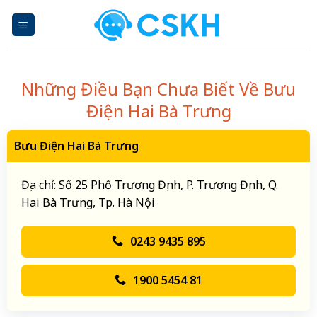
Skip
to
content
Những Điều Bạn Chưa Biết Về Bưu
Điện Hai Bà Trưng
Bưu Điện Hai Bà Trưng
Địa chỉ: Số 25 Phố Trương Định, P. Trương Định, Q.
Hai Bà Trưng, Tp. Hà Nội
0243 9435 895
1900 5454 81