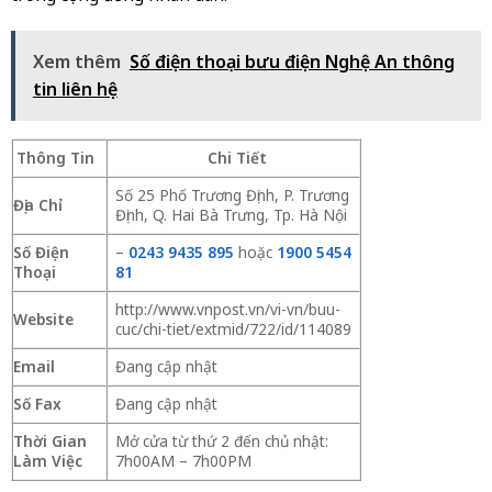
Xem thêm
Số điện thoại bưu điện Nghệ An thông
tin liên hệ
Thông Tin
Chi Tiết
Số 25 Phố Trương Định, P. Trương
Địa Chỉ
Định, Q. Hai Bà Trưng, Tp. Hà Nội
Số Điện
–
0243 9435 895
hoặc
1900 5454
Thoại
81
http://www.vnpost.vn/vi-vn/buu-
Website
cuc/chi-tiet/extmid/722/id/114089
Email
Đang cập nhật
Số Fax
Đang cập nhật
Thời Gian
Mở cửa từ thứ 2 đến chủ nhật:
Làm Việc
7h00AM – 7h00PM