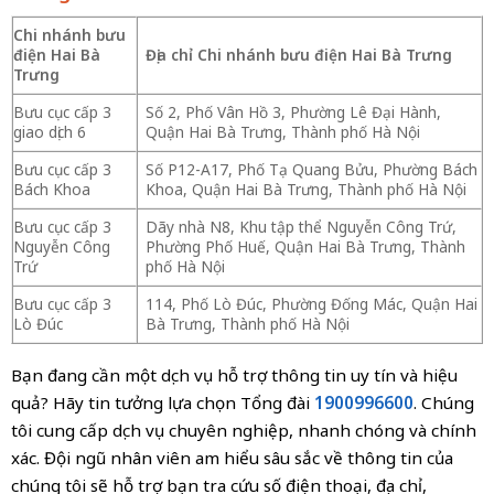
Chi nhánh bưu
điện Hai Bà
Địa chỉ Chi nhánh bưu điện Hai Bà Trưng
Trưng
Bưu cục cấp 3
Số 2, Phố Vân Hồ 3, Phường Lê Đại Hành,
giao dịch 6
Quận Hai Bà Trưng, Thành phố Hà Nội
Bưu cục cấp 3
Số P12-A17, Phố Tạ Quang Bửu, Phường Bách
Bách Khoa
Khoa, Quận Hai Bà Trưng, Thành phố Hà Nội
Bưu cục cấp 3
Dãy nhà N8, Khu tập thể Nguyễn Công Trứ,
Nguyễn Công
Phường Phố Huế, Quận Hai Bà Trưng, Thành
Trứ
phố Hà Nội
Bưu cục cấp 3
114, Phố Lò Đúc, Phường Đống Mác, Quận Hai
Lò Đúc
Bà Trưng, Thành phố Hà Nội
Bạn đang cần một dịch vụ hỗ trợ thông tin uy tín và hiệu
quả? Hãy tin tưởng lựa chọn Tổng đài
1900996600
. Chúng
tôi cung cấp dịch vụ chuyên nghiệp, nhanh chóng và chính
xác. Đội ngũ nhân viên am hiểu sâu sắc về thông tin của
chúng tôi sẽ hỗ trợ bạn tra cứu số điện thoại, địa chỉ,