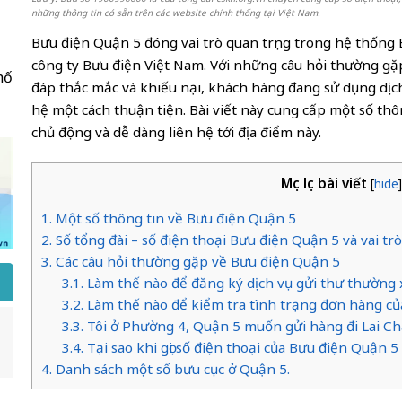
những thông tin có sẵn trên các website chính thống tại Việt Nam.
Bưu điện Quận 5 đóng vai trò quan trọng trong hệ thốn
công ty Bưu điện Việt Nam. Với những câu hỏi thường gặp n
hố
đáp thắc mắc và khiếu nại, khách hàng đang sử dụng dịc
hệ một cách thuận tiện. Bài viết này cung cấp một số th
chủ động và dễ dàng liên hệ tới địa điểm này.
Mục lục bài viết
[
hide
1. Một số thông tin về Bưu điện Quận 5
2. Số tổng đài – số điện thoại Bưu điện Quận 5 và vai tr
3. Các câu hỏi thường gặp về Bưu điện Quận 5
3.1. Làm thế nào để đăng ký dịch vụ gửi thư thường
3.2. Làm thế nào để kiểm tra tình trạng đơn hàng c
3.3. Tôi ở Phường 4, Quận 5 muốn gửi hàng đi Lai Ch
3.4. Tại sao khi gọi số điện thoại của Bưu điện Quận
4. Danh sách một số bưu cục ở Quận 5.