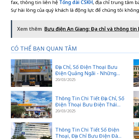
fax, thông tin liên hệ
Tổng đài CSKH
, địa chỉ trung tâm 
Sự hài lòng của quý khách là động lực để chúng tôi khôn
Xem thêm
Bưu điện An Giang: Địa chỉ và thông tin 
CÓ THỂ BẠN QUAN TÂM
Địa Chỉ, Số Điện Thoại Bưu
Điện Quảng Ngãi - Những
Điều Cần Biết
20/03/2025
Thông Tin Chi Tiết Địa Chỉ, Số
Điện Thoại Bưu Điện Thái
Nguyên
20/03/2025
Thông Tin Chi Tiết Số Điện
Thoại, Địa Chỉ Bưu Điện Đà