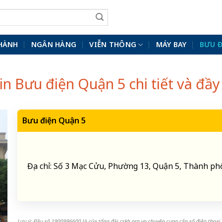
HÀNH
NGÂN HÀNG
VIỄN THÔNG
MÁY BAY
BƯU 
in Bưu điện Quận 5 chi tiết và đầy
Bưu điện Quận 5
Địa chỉ: Số 3 Mạc Cửu, Phường 13, Quận 5, Thành p
Lưu ý: Đầu số 1900996600 là của tổng đài cskh.org.vn chuyên cung cấp số điện thoại,