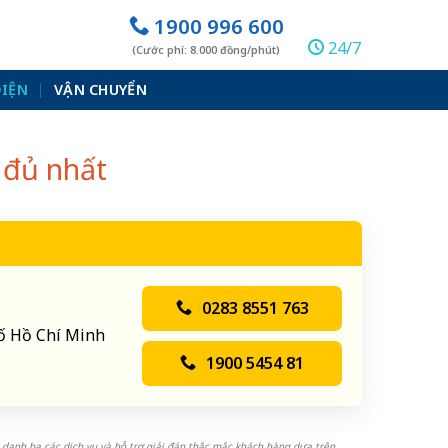
1900 996 600
24/7
(Cước phí: 8.000 đồng/phút)
ĐIỆN
VẬN CHUYỂN
 đủ nhất
0283 8551 763
hố Hồ Chí Minh
1900 5454 81
 danh bạ các dịch vụ và hỗ trợ giải đáp thắc mắc khách hàng dựa trên