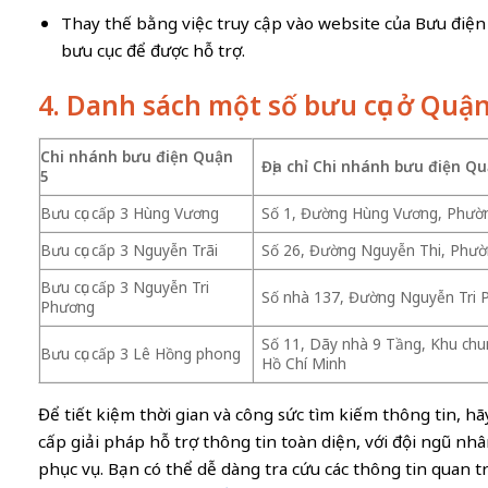
Thay thế bằng việc truy cập vào website của Bưu điện 
bưu cục để được hỗ trợ.
4. Danh sách một số bưu cục ở Quận
Chi nhánh bưu điện Quận
Địa chỉ Chi nhánh bưu điện Qu
5
Bưu cục cấp 3 Hùng Vương
Số 1, Đường Hùng Vương, Phườn
Bưu cục cấp 3 Nguyễn Trãi
Số 26, Đường Nguyễn Thi, Phườ
Bưu cục cấp 3 Nguyễn Tri
Số nhà 137, Đường Nguyễn Tri 
Phương
Số 11, Dãy nhà 9 Tầng, Khu chu
Bưu cục cấp 3 Lê Hồng phong
Hồ Chí Minh
Để tiết kiệm thời gian và công sức tìm kiếm thông tin, h
cấp giải pháp hỗ trợ thông tin toàn diện, với đội ngũ nh
phục vụ. Bạn có thể dễ dàng tra cứu các thông tin quan trọ