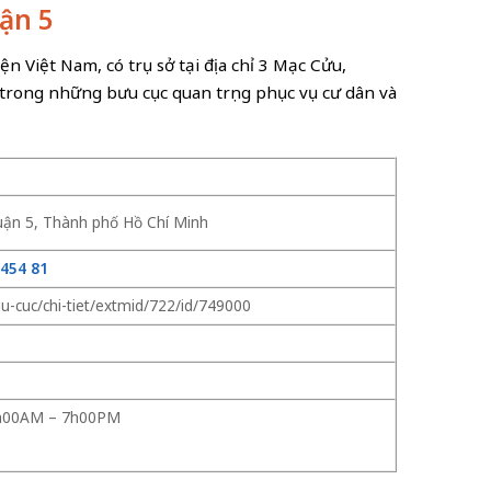
uận 5
n Việt Nam, có trụ sở tại địa chỉ 3 Mạc Cửu,
trong những bưu cục quan trọng phục vụ cư dân và
uận 5, Thành phố Hồ Chí Minh
5454 81
u-cuc/chi-tiet/extmid/722/id/749000
 7h00AM – 7h00PM