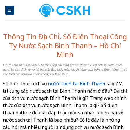
Skip
to
content
Thông Tin Địa Chỉ, Số Điện Thoại Công
Ty Nước Sạch Bình Thạnh – Hồ Chí
Minh
Lưu ý: Đầu số 1900996600 là của tổng đài cskh.org.vn chuyên cung cấp số điện thoại,
danh bạ các dịch vụ và hỗ trợ giải đáp thắc mắc khách hàng dựa trên những thông tin có
sẵn trên các website chính thống tại Việt Nam.
Số điện thoại dịch vụ
nước sạch tại Bình Thạnh
là gì? Vị
trí cung cấp nước sạch tại Bình Thạnh nằm ở đâu? Địa chỉ
của dịch vụ nước sạch Bình Thạnh là gì? Trang web chính
thức của dịch vụ nước sạch Bình Thạnh là gì? Số điện
thoại hotline để giải đáp thắc mắc và nhận khiếu nại về
nước sạch tại Thạnh là bao nhiêu? Có lẽ đây là những
câu hỏi mà nhiều người sử dụng dịch vụ nước sạch Bình