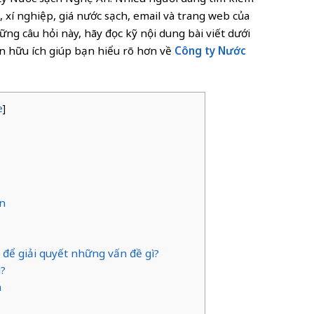
h, xí nghiệp, giá nước sạch, email và trang web của
ững câu hỏi này, hãy đọc kỹ nội dung bài viết dưới
in hữu ích giúp bạn hiểu rõ hơn về
Công ty Nước
e
]
An
 để giải quyết những vấn đề gì?
u?
n