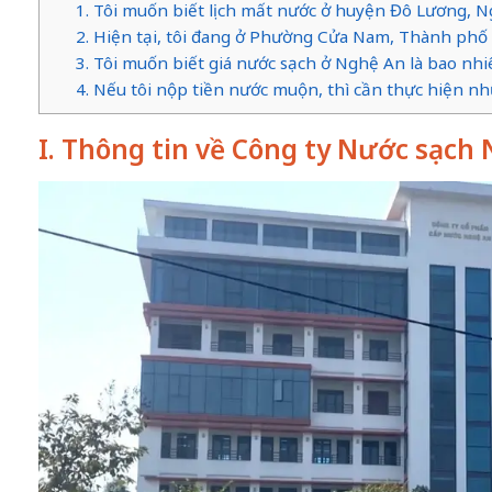
1. Tôi muốn biết lịch mất nước ở huyện Đô Lương, N
2. Hiện tại, tôi đang ở Phường Cửa Nam, Thành phố 
3. Tôi muốn biết giá nước sạch ở Nghệ An là bao nhi
4. Nếu tôi nộp tiền nước muộn, thì cần thực hiện n
I. Thông tin về Công ty Nước sạch