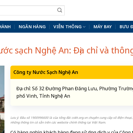
HÀNH
NGÂN HÀNG
VIỄN THÔNG
MÁY BAY
BƯU 
ớc sạch Nghệ An: Địa chỉ và thông 
Công ty Nước Sạch Nghệ An
Địa chỉ: Số 32 Đường Phan Đăng Lưu, Phường Trườn
phố Vinh, Tỉnh Nghệ An
Lưu ý: Đầu số 1900996600 là của tổng đài cskh.org.vn chuyên cung cấp số điện thoại,
những thông tin có sẵn trên các website chính thống tại Việt Nam.
Có hàng nghìn khách hàng đang sử dụng dịch vụ của Công