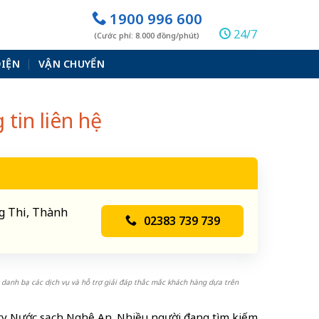
1900 996 600
24/7
(Cước phí: 8.000 đồng/phút)
ĐIỆN
VẬN CHUYỂN
tin liên hệ
g Thi, Thành
02383 739 739
 danh bạ các dịch vụ và hỗ trợ giải đáp thắc mắc khách hàng dựa trên
 ty Nước sạch Nghệ An. Nhiều người đang tìm kiếm