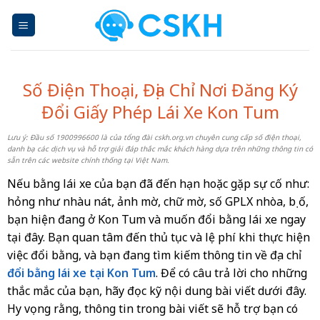
Skip
to
content
Số Điện Thoại, Địa Chỉ Nơi Đăng Ký
Đổi Giấy Phép Lái Xe Kon Tum
Lưu ý: Đầu số 1900996600 là của tổng đài cskh.org.vn chuyên cung cấp số điện thoại,
danh bạ các dịch vụ và hỗ trợ giải đáp thắc mắc khách hàng dựa trên những thông tin có
sẵn trên các website chính thống tại Việt Nam.
Nếu bằng lái xe của bạn đã đến hạn hoặc gặp sự cố như:
hỏng như nhàu nát, ảnh mờ, chữ mờ, số GPLX nhòa, bị ố,
bạn hiện đang ở Kon Tum và muốn đổi bằng lái xe ngay
tại đây. Bạn quan tâm đến thủ tục và lệ phí khi thực hiện
việc đổi bằng, và bạn đang tìm kiếm thông tin về địa chỉ
đổi bằng lái xe tại Kon Tum
. Để có câu trả lời cho những
thắc mắc của bạn, hãy đọc kỹ nội dung bài viết dưới đây.
Hy vọng rằng, thông tin trong bài viết sẽ hỗ trợ bạn có