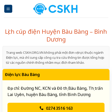
Skip
to
content
Lịch cúp điện Huyện Bàu Bàng – Bình
Dương
Trang web CSKH.ORG.VN không phải một đơn vị trực thuộc ngành
Điện lực, mà chỉ cung cấp công cụ tra cứu thông tin được tổng hợp
từ các nguồn chính thống nhằm mục đích tham khảo.
Điện lực Bàu Bàng
Địa chỉ: Đường NC, KCN và Đô thị Bàu Bàng, Thị trấn
Lai Uyên, huyện Bàu Bàng, tỉnh Bình Dương
0274 3516 163