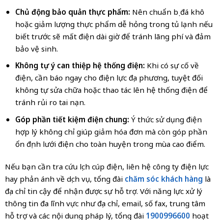
Chủ động bảo quản thực phẩm:
Nên chuẩn bị đá khô
hoặc giảm lượng thực phẩm dễ hỏng trong tủ lạnh nếu
biết trước sẽ mất điện dài giờ để tránh lãng phí và đảm
bảo vệ sinh.
Không tự ý can thiệp hệ thống điện:
Khi có sự cố về
điện, cần báo ngay cho điện lực địa phương, tuyệt đối
không tự sửa chữa hoặc thao tác lên hệ thống điện để
tránh rủi ro tai nạn.
Góp phần tiết kiệm điện chung:
Ý thức sử dụng điện
hợp lý không chỉ giúp giảm hóa đơn mà còn góp phần
ổn định lưới điện cho toàn huyện trong mùa cao điểm.
Nếu bạn cần tra cứu lịch cúp điện, liên hệ công ty điện lực
hay phản ánh về dịch vụ, tổng đài
chăm sóc khách hàng
là
địa chỉ tin cậy để nhận được sự hỗ trợ. Với năng lực xử lý
thông tin đa lĩnh vực như địa chỉ, email, số fax, trung tâm
hỗ trợ và các nội dung pháp lý, tổng đài
1900996600
hoạt