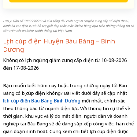
Lưu ý: Đầu số 1900996600 là của tổng đài cskh.org.vn chuyên cung cấp số điện thoại,
danh bạ các dịch vụ và hỗ trợ giải đáp thắc mắc khách hàng dựa trên những thông tin có
sẵn trên các website chính thống tại Việt Nam.
Lịch cúp điện Huyện Bàu Bàng – Bình
Dương
Không có lịch ngừng giảm cung cấp điện từ 10-08-2026
đến 17-08-2026
Bạn muốn biết hôm nay hoặc trong những ngày tới Bàu
Bàng có bị cúp điện không? Bài viết dưới đây sẽ cập nhật
lịch cúp điện Bàu Bàng Bình Dương
mới nhất, chính xác
theo thông báo từ ngành điện lực. Với thông tin cụ thể về
thời gian, khu vực và lý do mất điện, người dân và doanh
nghiệp tại Bàu Bàng sẽ dễ dàng sắp xếp công việc, hạn chế
gián đoạn sinh hoạt. Cùng xem chi tiết lịch cúp điện được