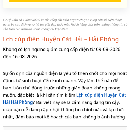
Lưu ý: Đầu số 1900996600 là của tổng đài cskh.org.vn chuyên cung cấp số điện thoại,
danh bạ các dịch vụ và hỗ trợ giải đáp thắc mắc khách hàng dựa trên những thông tin có
sẵn trên các website chính thống tại Việt Nam.
Lịch cúp điện Huyện Cát Hải – Hải Phòng
Không có lịch ngừng giảm cung cấp điện từ 09-08-2026
đến 16-08-2026
Sự ổn định của nguồn điện là yếu tố then chốt cho mọi hoạt
động, từ sinh hoạt đến kinh doanh. Vậy làm thế nào để
bạn luôn chủ động trước những gián đoạn không mong
muốn, đặc biệt là khi cần tìm kiếm
Lịch cúp điện Huyện Cát
Hải Hải Phòng
? Bài viết này sẽ là cẩm nang đáng tin cậy,
giúp bạn dễ dàng cập nhật thông tin chính xác và kịp thời
nhất, đảm bảo mọi kế hoạch của bạn không bị ảnh hưởng.