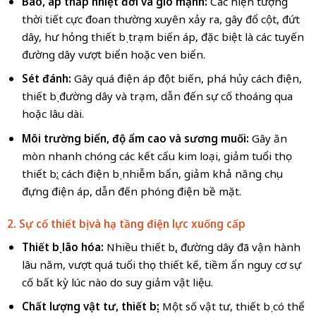
Bão, áp thấp nhiệt đới và gió mạnh:
Các hiện tượng
thời tiết cực đoan thường xuyên xảy ra, gây đổ cột, đứt
dây, hư hỏng thiết bị trạm biến áp, đặc biệt là các tuyến
đường dây vượt biển hoặc ven biển.
Sét đánh:
Gây quá điện áp đột biến, phá hủy cách điện,
thiết bị đường dây và trạm, dẫn đến sự cố thoáng qua
hoặc lâu dài.
Môi trường biển, độ ẩm cao và sương muối:
Gây ăn
mòn nhanh chóng các kết cấu kim loại, giảm tuổi thọ
thiết bị; cách điện bị nhiễm bẩn, giảm khả năng chịu
đựng điện áp, dẫn đến phóng điện bề mặt.
2. Sự cố thiết bị và hạ tầng điện lực xuống cấp
Thiết bị lão hóa:
Nhiều thiết bị, đường dây đã vận hành
lâu năm, vượt quá tuổi thọ thiết kế, tiềm ẩn nguy cơ sự
cố bất kỳ lúc nào do suy giảm vật liệu.
Chất lượng vật tư, thiết bị:
Một số vật tư, thiết bị có thể