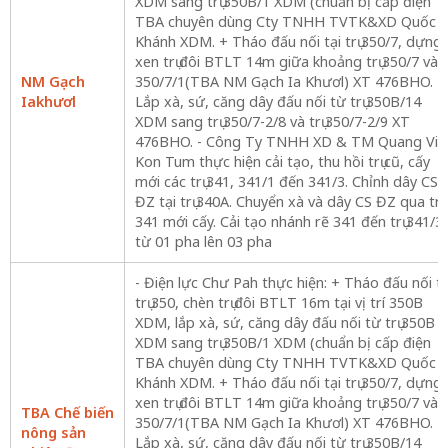
XDM sang trụ 350B/1 XDM (chuẩn bị cấp điện
TBA chuyên dùng Cty TNHH TVTK&XD Quốc
Khánh XDM. + Tháo đấu nối tại trụ 350/7, dựng
xen trụ đôi BTLT 14m giữa khoảng trụ 350/7 và
NM Gạch
350/7/1(TBA NM Gạch Ia Khươl) XT 476BHO. +
Iakhươl
Lắp xà, sứ, căng dây đấu nối từ trụ 350B/14
XDM sang trụ 350/7-2/8 và trụ 350/7-2/9 XT
476BHO. - Công Ty TNHH XD & TM Quang Vin
Kon Tum thực hiện cải tạo, thu hồi trụ cũ, cấy
mới các trụ 341, 341/1 đến 341/3. Chỉnh dây CS
ĐZ tại trụ 340A. Chuyển xà và dây CS ĐZ qua trụ
341 mới cấy. Cải tạo nhánh rẽ 341 đến trụ 341/3
từ 01 pha lên 03 pha
- Điện lực Chư Pah thực hiện: + Tháo đấu nối tạ
trụ 350, chèn trụ đôi BTLT 16m tại vị trí 350B
XDM, lắp xà, sứ, căng dây đấu nối từ trụ 350B
XDM sang trụ 350B/1 XDM (chuẩn bị cấp điện
TBA chuyên dùng Cty TNHH TVTK&XD Quốc
Khánh XDM. + Tháo đấu nối tại trụ 350/7, dựng
xen trụ đôi BTLT 14m giữa khoảng trụ 350/7 và
TBA Chế biến
350/7/1(TBA NM Gạch Ia Khươl) XT 476BHO. +
nông sản
Lắp xà, sứ, căng dây đấu nối từ trụ 350B/14