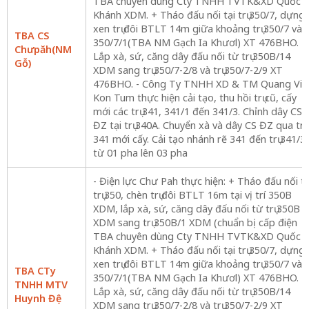
TBA chuyên dùng Cty TNHH TVTK&XD Quốc
Khánh XDM. + Tháo đấu nối tại trụ 350/7, dựng
xen trụ đôi BTLT 14m giữa khoảng trụ 350/7 và
TBA CS
350/7/1(TBA NM Gạch Ia Khươl) XT 476BHO. +
Chưpăh(NM
Lắp xà, sứ, căng dây đấu nối từ trụ 350B/14
Gỗ)
XDM sang trụ 350/7-2/8 và trụ 350/7-2/9 XT
476BHO. - Công Ty TNHH XD & TM Quang Vin
Kon Tum thực hiện cải tạo, thu hồi trụ cũ, cấy
mới các trụ 341, 341/1 đến 341/3. Chỉnh dây CS
ĐZ tại trụ 340A. Chuyển xà và dây CS ĐZ qua trụ
341 mới cấy. Cải tạo nhánh rẽ 341 đến trụ 341/3
từ 01 pha lên 03 pha
- Điện lực Chư Pah thực hiện: + Tháo đấu nối tạ
trụ 350, chèn trụ đôi BTLT 16m tại vị trí 350B
XDM, lắp xà, sứ, căng dây đấu nối từ trụ 350B
XDM sang trụ 350B/1 XDM (chuẩn bị cấp điện
TBA chuyên dùng Cty TNHH TVTK&XD Quốc
Khánh XDM. + Tháo đấu nối tại trụ 350/7, dựng
xen trụ đôi BTLT 14m giữa khoảng trụ 350/7 và
TBA CTy
350/7/1(TBA NM Gạch Ia Khươl) XT 476BHO. +
TNHH MTV
Lắp xà, sứ, căng dây đấu nối từ trụ 350B/14
Huynh Đệ
XDM sang trụ 350/7-2/8 và trụ 350/7-2/9 XT