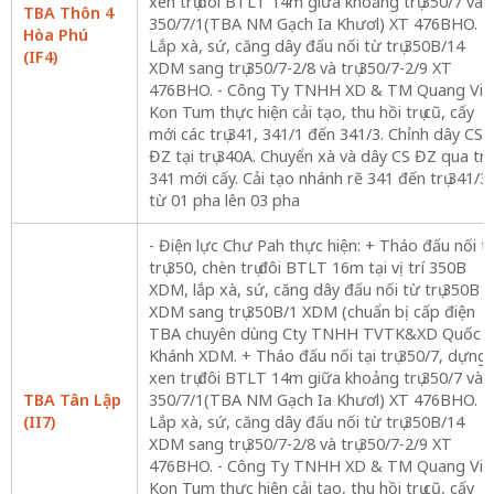
xen trụ đôi BTLT 14m giữa khoảng trụ 350/7 và
TBA Thôn 4
350/7/1(TBA NM Gạch Ia Khươl) XT 476BHO. +
Hòa Phú
Lắp xà, sứ, căng dây đấu nối từ trụ 350B/14
(IF4)
XDM sang trụ 350/7-2/8 và trụ 350/7-2/9 XT
476BHO. - Công Ty TNHH XD & TM Quang Vin
Kon Tum thực hiện cải tạo, thu hồi trụ cũ, cấy
mới các trụ 341, 341/1 đến 341/3. Chỉnh dây CS
ĐZ tại trụ 340A. Chuyển xà và dây CS ĐZ qua trụ
341 mới cấy. Cải tạo nhánh rẽ 341 đến trụ 341/3
từ 01 pha lên 03 pha
- Điện lực Chư Pah thực hiện: + Tháo đấu nối tạ
trụ 350, chèn trụ đôi BTLT 16m tại vị trí 350B
XDM, lắp xà, sứ, căng dây đấu nối từ trụ 350B
XDM sang trụ 350B/1 XDM (chuẩn bị cấp điện
TBA chuyên dùng Cty TNHH TVTK&XD Quốc
Khánh XDM. + Tháo đấu nối tại trụ 350/7, dựng
xen trụ đôi BTLT 14m giữa khoảng trụ 350/7 và
TBA Tân Lập
350/7/1(TBA NM Gạch Ia Khươl) XT 476BHO. +
(II7)
Lắp xà, sứ, căng dây đấu nối từ trụ 350B/14
XDM sang trụ 350/7-2/8 và trụ 350/7-2/9 XT
476BHO. - Công Ty TNHH XD & TM Quang Vin
Kon Tum thực hiện cải tạo, thu hồi trụ cũ, cấy