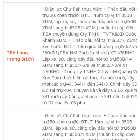
- Điện lực Chư Pah thực hiện: + Tháo đấu nối tạ
trụ 350, chèn trụ đôi BTLT 16m tại vị trí 350B
XDM, lắp xà, sứ, căng dây đấu nối từ trụ 350B
XDM sang trụ 350B/1 XDM (chuẩn bị cấp điện
TBA chuyên dùng Cty TNHH TVTK&XD Quốc
Khánh XDM. + Tháo đấu nối tại trụ 350/7, dựng
xen trụ đôi BTLT 14m giữa khoảng trụ 350/7 và
TBA Làng
350/7/1(TBA NM Gạch Ia Khươl) XT 476BHO. +
Hreng 3(IXY)
Lắp xà, sứ, căng dây đấu nối từ trụ 350B/14
XDM sang trụ 350/7-2/8 và trụ 350/7-2/9 XT
476BHO. - Công Ty TNHH XD & TM Quang Vin
Kon Tum thực hiện cải tạo, thu hồi trụ cũ, cấy
mới các trụ 341, 341/1 đến 341/3. Chỉnh dây CS
ĐZ tại trụ 340A. Chuyển xà và dây CS ĐZ qua trụ
341 mới cấy. Cải tạo nhánh rẽ 341 đến trụ 341/3
từ 01 pha lên 03 pha
- Điện lực Chư Pah thực hiện: + Tháo đấu nối tạ
trụ 350, chèn trụ đôi BTLT 16m tại vị trí 350B
XDM, lắp xà, sứ, căng dây đấu nối từ trụ 350B
XDM sang trụ 350B/1 XDM (chuẩn bị cấp điện