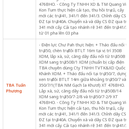
476BHO. - Công Ty TNHH XD & TM Quang Vin
Kon Tum thực hiện cải tạo, thu hồi trụ cũ, cấy
mới các trụ 341, 341/1 đến 341/3. Chỉnh dây CS
ĐZ tại trụ 340A. Chuyển xà và dây CS ĐZ qua trụ
341 mới cấy. Cải tạo nhánh rẽ 341 đến trụ 341/3
từ 01 pha lên 03 pha
- Điện lực Chư Pah thực hiện: + Tháo đấu nối tạ
trụ 350, chèn trụ đôi BTLT 16m tại vị trí 350B
XDM, lắp xà, sứ, căng dây đấu nối từ trụ 350B
XDM sang trụ 350B/1 XDM (chuẩn bị cấp điện
TBA chuyên dùng Cty TNHH TVTK&XD Quốc
Khánh XDM. + Tháo đấu nối tại trụ 350/7, dựng
xen trụ đôi BTLT 14m giữa khoảng trụ 350/7 và
TBA Tuấn
350/7/1(TBA NM Gạch Ia Khươl) XT 476BHO. +
Phương
Lắp xà, sứ, căng dây đấu nối từ trụ 350B/14
XDM sang trụ 350/7-2/8 và trụ 350/7-2/9 XT
476BHO. - Công Ty TNHH XD & TM Quang Vin
Kon Tum thực hiện cải tạo, thu hồi trụ cũ, cấy
mới các trụ 341, 341/1 đến 341/3. Chỉnh dây CS
ĐZ tại trụ 340A. Chuyển xà và dây CS ĐZ qua trụ
341 mới cấy. Cải tạo nhánh rẽ 341 đến trụ 341/3