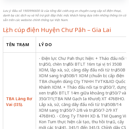
Lưu ý: Đầu số 1900996600 là của tổng đài cskh.org.vn chuyên cung cấp số điện thoại,
danh bạ các dịch vụ và hỗ trợ giải đáp thắc mắc khách hàng dựa trên những thông tin có
sẵn trên các website chính thống tại Việt Nam.
Lịch cúp điện Huyện Chư Păh – Gia Lai
TÊN TRẠM
LÝ DO
- Điện lực Chư Pah thực hiện: + Tháo đấu nối tạ
trụ 350, chèn trụ đôi BTLT 16m tại vị trí 350B
XDM, lắp xà, sứ, căng dây đấu nối từ trụ 350B
XDM sang trụ 350B/1 XDM (chuẩn bị cấp điện
TBA chuyên dùng Cty TNHH TVTK&XD Quốc
Khánh XDM. + Tháo đấu nối tại trụ 350/7, dựng
xen trụ đôi BTLT 14m giữa khoảng trụ 350/7 và
TBA Làng Rơ
350/7/1(TBA NM Gạch Ia Khươl) XT 476BHO. +
Vai (II5).
Lắp xà, sứ, căng dây đấu nối từ trụ 350B/14
XDM sang trụ 350/7-2/8 và trụ 350/7-2/9 XT
476BHO. - Công Ty TNHH XD & TM Quang Vin
Kon Tum thực hiện cải tạo, thu hồi trụ cũ, cấy
mới các trụ 341, 341/1 đến 341/3. Chỉnh dây CS