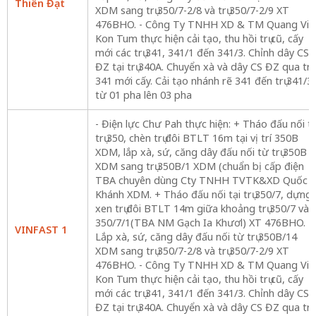
Thiên Đạt
XDM sang trụ 350/7-2/8 và trụ 350/7-2/9 XT
476BHO. - Công Ty TNHH XD & TM Quang Vin
Kon Tum thực hiện cải tạo, thu hồi trụ cũ, cấy
mới các trụ 341, 341/1 đến 341/3. Chỉnh dây CS
ĐZ tại trụ 340A. Chuyển xà và dây CS ĐZ qua trụ
341 mới cấy. Cải tạo nhánh rẽ 341 đến trụ 341/3
từ 01 pha lên 03 pha
- Điện lực Chư Pah thực hiện: + Tháo đấu nối tạ
trụ 350, chèn trụ đôi BTLT 16m tại vị trí 350B
XDM, lắp xà, sứ, căng dây đấu nối từ trụ 350B
XDM sang trụ 350B/1 XDM (chuẩn bị cấp điện
TBA chuyên dùng Cty TNHH TVTK&XD Quốc
Khánh XDM. + Tháo đấu nối tại trụ 350/7, dựng
xen trụ đôi BTLT 14m giữa khoảng trụ 350/7 và
350/7/1(TBA NM Gạch Ia Khươl) XT 476BHO. +
VINFAST 1
Lắp xà, sứ, căng dây đấu nối từ trụ 350B/14
XDM sang trụ 350/7-2/8 và trụ 350/7-2/9 XT
476BHO. - Công Ty TNHH XD & TM Quang Vin
Kon Tum thực hiện cải tạo, thu hồi trụ cũ, cấy
mới các trụ 341, 341/1 đến 341/3. Chỉnh dây CS
ĐZ tại trụ 340A. Chuyển xà và dây CS ĐZ qua trụ