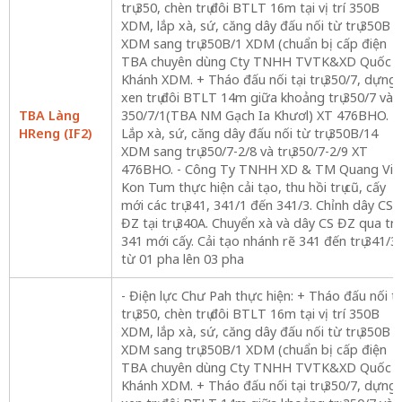
trụ 350, chèn trụ đôi BTLT 16m tại vị trí 350B
XDM, lắp xà, sứ, căng dây đấu nối từ trụ 350B
XDM sang trụ 350B/1 XDM (chuẩn bị cấp điện
TBA chuyên dùng Cty TNHH TVTK&XD Quốc
Khánh XDM. + Tháo đấu nối tại trụ 350/7, dựng
xen trụ đôi BTLT 14m giữa khoảng trụ 350/7 và
TBA Làng
350/7/1(TBA NM Gạch Ia Khươl) XT 476BHO. +
HReng (IF2)
Lắp xà, sứ, căng dây đấu nối từ trụ 350B/14
XDM sang trụ 350/7-2/8 và trụ 350/7-2/9 XT
476BHO. - Công Ty TNHH XD & TM Quang Vin
Kon Tum thực hiện cải tạo, thu hồi trụ cũ, cấy
mới các trụ 341, 341/1 đến 341/3. Chỉnh dây CS
ĐZ tại trụ 340A. Chuyển xà và dây CS ĐZ qua trụ
341 mới cấy. Cải tạo nhánh rẽ 341 đến trụ 341/3
từ 01 pha lên 03 pha
- Điện lực Chư Pah thực hiện: + Tháo đấu nối tạ
trụ 350, chèn trụ đôi BTLT 16m tại vị trí 350B
XDM, lắp xà, sứ, căng dây đấu nối từ trụ 350B
XDM sang trụ 350B/1 XDM (chuẩn bị cấp điện
TBA chuyên dùng Cty TNHH TVTK&XD Quốc
Khánh XDM. + Tháo đấu nối tại trụ 350/7, dựng