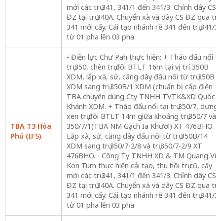
mới các trụ 341, 341/1 đến 341/3. Chỉnh dây CS
ĐZ tại trụ 340A. Chuyển xà và dây CS ĐZ qua trụ
341 mới cấy. Cải tạo nhánh rẽ 341 đến trụ 341/3
từ 01 pha lên 03 pha
- Điện lực Chư Pah thực hiện: + Tháo đấu nối tạ
trụ 350, chèn trụ đôi BTLT 16m tại vị trí 350B
XDM, lắp xà, sứ, căng dây đấu nối từ trụ 350B
XDM sang trụ 350B/1 XDM (chuẩn bị cấp điện
TBA chuyên dùng Cty TNHH TVTK&XD Quốc
Khánh XDM. + Tháo đấu nối tại trụ 350/7, dựng
xen trụ đôi BTLT 14m giữa khoảng trụ 350/7 và
TBA T3 Hòa
350/7/1(TBA NM Gạch Ia Khươl) XT 476BHO. +
Phú (IF5).
Lắp xà, sứ, căng dây đấu nối từ trụ 350B/14
XDM sang trụ 350/7-2/8 và trụ 350/7-2/9 XT
476BHO. - Công Ty TNHH XD & TM Quang Vin
Kon Tum thực hiện cải tạo, thu hồi trụ cũ, cấy
mới các trụ 341, 341/1 đến 341/3. Chỉnh dây CS
ĐZ tại trụ 340A. Chuyển xà và dây CS ĐZ qua trụ
341 mới cấy. Cải tạo nhánh rẽ 341 đến trụ 341/3
từ 01 pha lên 03 pha