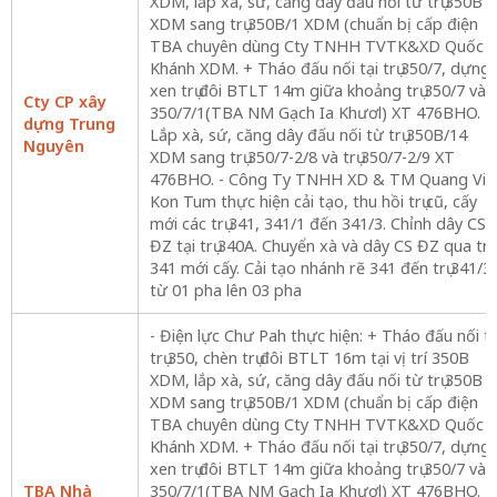
XDM, lắp xà, sứ, căng dây đấu nối từ trụ 350B
XDM sang trụ 350B/1 XDM (chuẩn bị cấp điện
TBA chuyên dùng Cty TNHH TVTK&XD Quốc
Khánh XDM. + Tháo đấu nối tại trụ 350/7, dựng
xen trụ đôi BTLT 14m giữa khoảng trụ 350/7 và
Cty CP xây
350/7/1(TBA NM Gạch Ia Khươl) XT 476BHO. +
dựng Trung
Lắp xà, sứ, căng dây đấu nối từ trụ 350B/14
Nguyên
XDM sang trụ 350/7-2/8 và trụ 350/7-2/9 XT
476BHO. - Công Ty TNHH XD & TM Quang Vin
Kon Tum thực hiện cải tạo, thu hồi trụ cũ, cấy
mới các trụ 341, 341/1 đến 341/3. Chỉnh dây CS
ĐZ tại trụ 340A. Chuyển xà và dây CS ĐZ qua trụ
341 mới cấy. Cải tạo nhánh rẽ 341 đến trụ 341/3
từ 01 pha lên 03 pha
- Điện lực Chư Pah thực hiện: + Tháo đấu nối tạ
trụ 350, chèn trụ đôi BTLT 16m tại vị trí 350B
XDM, lắp xà, sứ, căng dây đấu nối từ trụ 350B
XDM sang trụ 350B/1 XDM (chuẩn bị cấp điện
TBA chuyên dùng Cty TNHH TVTK&XD Quốc
Khánh XDM. + Tháo đấu nối tại trụ 350/7, dựng
xen trụ đôi BTLT 14m giữa khoảng trụ 350/7 và
TBA Nhà
350/7/1(TBA NM Gạch Ia Khươl) XT 476BHO. +