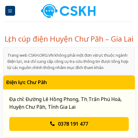
Skip
to
content
Lịch cúp điện Huyện Chư Păh – Gia Lai
Trang web CSKH.ORG.VN không phải một đơn vị trực thuộc ngành
Điện lực, mà chỉ cung cấp công cụ tra cứu thông tin được tổng hợp
từ các nguồn chính thống nhằm mục đích tham khảo.
Điện lực Chư Păh
Địa chỉ: Đường Lê Hồng Phong, Thị Trấn Phú Hoà,
Huyện Chư Păh, Tỉnh Gia Lai
0378 191 477