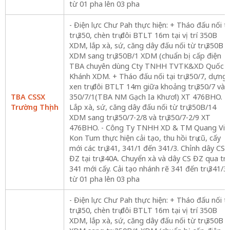
từ 01 pha lên 03 pha
- Điện lực Chư Pah thực hiện: + Tháo đấu nối tạ
trụ 350, chèn trụ đôi BTLT 16m tại vị trí 350B
XDM, lắp xà, sứ, căng dây đấu nối từ trụ 350B
XDM sang trụ 350B/1 XDM (chuẩn bị cấp điện
TBA chuyên dùng Cty TNHH TVTK&XD Quốc
Khánh XDM. + Tháo đấu nối tại trụ 350/7, dựng
xen trụ đôi BTLT 14m giữa khoảng trụ 350/7 và
TBA CSSX
350/7/1(TBA NM Gạch Ia Khươl) XT 476BHO. +
Trường Thịnh
Lắp xà, sứ, căng dây đấu nối từ trụ 350B/14
XDM sang trụ 350/7-2/8 và trụ 350/7-2/9 XT
476BHO. - Công Ty TNHH XD & TM Quang Vin
Kon Tum thực hiện cải tạo, thu hồi trụ cũ, cấy
mới các trụ 341, 341/1 đến 341/3. Chỉnh dây CS
ĐZ tại trụ 340A. Chuyển xà và dây CS ĐZ qua trụ
341 mới cấy. Cải tạo nhánh rẽ 341 đến trụ 341/3
từ 01 pha lên 03 pha
- Điện lực Chư Pah thực hiện: + Tháo đấu nối tạ
trụ 350, chèn trụ đôi BTLT 16m tại vị trí 350B
XDM, lắp xà, sứ, căng dây đấu nối từ trụ 350B