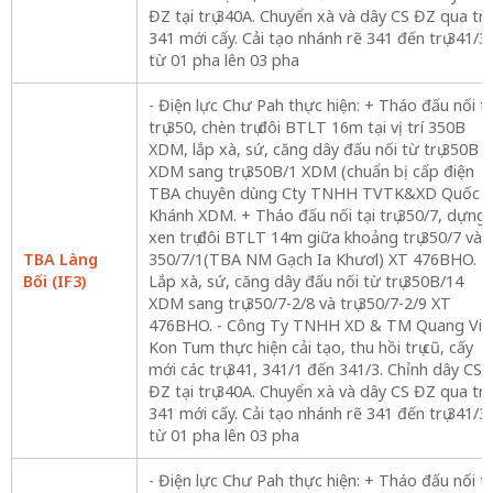
ĐZ tại trụ 340A. Chuyển xà và dây CS ĐZ qua trụ
341 mới cấy. Cải tạo nhánh rẽ 341 đến trụ 341/3
từ 01 pha lên 03 pha
- Điện lực Chư Pah thực hiện: + Tháo đấu nối tạ
trụ 350, chèn trụ đôi BTLT 16m tại vị trí 350B
XDM, lắp xà, sứ, căng dây đấu nối từ trụ 350B
XDM sang trụ 350B/1 XDM (chuẩn bị cấp điện
TBA chuyên dùng Cty TNHH TVTK&XD Quốc
Khánh XDM. + Tháo đấu nối tại trụ 350/7, dựng
xen trụ đôi BTLT 14m giữa khoảng trụ 350/7 và
TBA Làng
350/7/1(TBA NM Gạch Ia Khươl) XT 476BHO. +
Bối (IF3)
Lắp xà, sứ, căng dây đấu nối từ trụ 350B/14
XDM sang trụ 350/7-2/8 và trụ 350/7-2/9 XT
476BHO. - Công Ty TNHH XD & TM Quang Vin
Kon Tum thực hiện cải tạo, thu hồi trụ cũ, cấy
mới các trụ 341, 341/1 đến 341/3. Chỉnh dây CS
ĐZ tại trụ 340A. Chuyển xà và dây CS ĐZ qua trụ
341 mới cấy. Cải tạo nhánh rẽ 341 đến trụ 341/3
từ 01 pha lên 03 pha
- Điện lực Chư Pah thực hiện: + Tháo đấu nối tạ