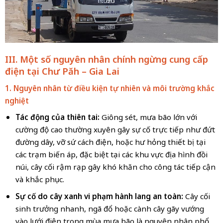
III. Một số nguyên nhân chính ngừng cung cấp
điện tại
Chư Păh – Gia Lai
1. Nguyên nhân từ điều kiện tự nhiên và môi trường khắc
nghiệt
Tác động của thiên tai:
Giông sét, mưa bão lớn với
cường độ cao thường xuyên gây sự cố trực tiếp như đứt
đường dây, vỡ sứ cách điện, hoặc hư hỏng thiết bị tại
các trạm biến áp, đặc biệt tại các khu vực địa hình đồi
núi, cây cối rậm rạp gây khó khăn cho công tác tiếp cận
và khắc phục.
Sự cố do cây xanh vi phạm hành lang an toàn:
Cây cối
sinh trưởng nhanh, ngã đổ hoặc cành cây gãy vướng
vào lưới điện trong mùa mưa bão là nguyên nhân phổ