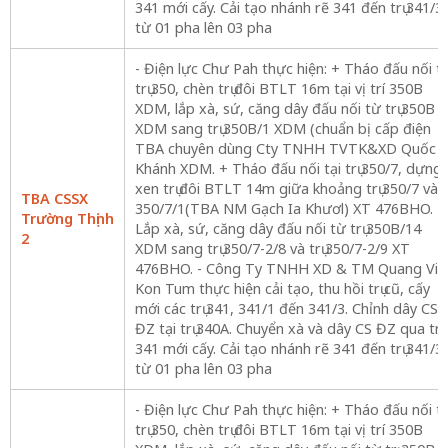
341 mới cấy. Cải tạo nhánh rẽ 341 đến trụ 341/3
từ 01 pha lên 03 pha
- Điện lực Chư Pah thực hiện: + Tháo đấu nối tạ
trụ 350, chèn trụ đôi BTLT 16m tại vị trí 350B
XDM, lắp xà, sứ, căng dây đấu nối từ trụ 350B
XDM sang trụ 350B/1 XDM (chuẩn bị cấp điện
TBA chuyên dùng Cty TNHH TVTK&XD Quốc
Khánh XDM. + Tháo đấu nối tại trụ 350/7, dựng
xen trụ đôi BTLT 14m giữa khoảng trụ 350/7 và
TBA CSSX
350/7/1(TBA NM Gạch Ia Khươl) XT 476BHO. +
Trường Thịnh
Lắp xà, sứ, căng dây đấu nối từ trụ 350B/14
2
XDM sang trụ 350/7-2/8 và trụ 350/7-2/9 XT
476BHO. - Công Ty TNHH XD & TM Quang Vin
Kon Tum thực hiện cải tạo, thu hồi trụ cũ, cấy
mới các trụ 341, 341/1 đến 341/3. Chỉnh dây CS
ĐZ tại trụ 340A. Chuyển xà và dây CS ĐZ qua trụ
341 mới cấy. Cải tạo nhánh rẽ 341 đến trụ 341/3
từ 01 pha lên 03 pha
- Điện lực Chư Pah thực hiện: + Tháo đấu nối tạ
trụ 350, chèn trụ đôi BTLT 16m tại vị trí 350B