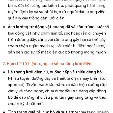
biến, đòi hỏi công tác kiểm tra, phát quang hành lang
tuyến định kỳ và sự phối hợp từ người dân trong việc
quản lý cây trồng gần lưới điện.
Ảnh hưởng từ động vật hoang dã và côn trùng:
Một số
loài động vật như chim làm tổ, sóc hoặc rắn di chuyển
trên đường dây, cùng với côn trùng gây hại có thể gây
chạm chập ngắn mạch tại các thiết bị điện ngoài trời,
dẫn đến các sự cố mất điện cục bộ không mong muốn.
2. Hạn chế từ hiện trạng cơ sở hạ tầng lưới điện
Hệ thống lưới điện cũ, xuống cấp và thiếu đồng bộ:
Nhiều tuyến đường dây và thiết bị điện (máy biến áp,
aptomat) đã vận hành lâu năm, có dấu hiệu xuống cấp
vật lý và công nghệ, chưa được đầu tư, nâng cấp đồng
bộ để đáp ứng nhu cầu phụ tải ngày càng tăng và tiêu
chuẩn kỹ thuật mới.
Tình trạng quá tải cục bộ và sụt áp:
Sự gia tăng nhanh