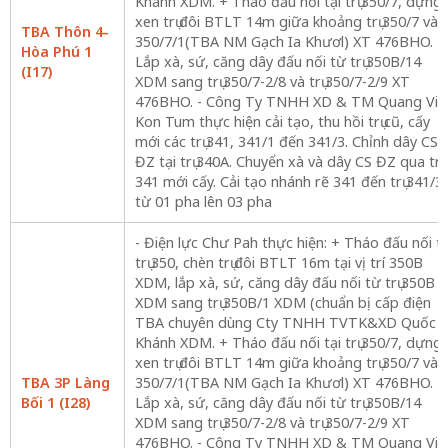
Khánh XDM. + Tháo đấu nối tại trụ 350/7, dựng
xen trụ đôi BTLT 14m giữa khoảng trụ 350/7 và
TBA Thôn 4-
350/7/1(TBA NM Gạch Ia Khươl) XT 476BHO. +
Hòa Phú 1
Lắp xà, sứ, căng dây đấu nối từ trụ 350B/14
(I17)
XDM sang trụ 350/7-2/8 và trụ 350/7-2/9 XT
476BHO. - Công Ty TNHH XD & TM Quang Vin
Kon Tum thực hiện cải tạo, thu hồi trụ cũ, cấy
mới các trụ 341, 341/1 đến 341/3. Chỉnh dây CS
ĐZ tại trụ 340A. Chuyển xà và dây CS ĐZ qua trụ
341 mới cấy. Cải tạo nhánh rẽ 341 đến trụ 341/3
từ 01 pha lên 03 pha
- Điện lực Chư Pah thực hiện: + Tháo đấu nối tạ
trụ 350, chèn trụ đôi BTLT 16m tại vị trí 350B
XDM, lắp xà, sứ, căng dây đấu nối từ trụ 350B
XDM sang trụ 350B/1 XDM (chuẩn bị cấp điện
TBA chuyên dùng Cty TNHH TVTK&XD Quốc
Khánh XDM. + Tháo đấu nối tại trụ 350/7, dựng
xen trụ đôi BTLT 14m giữa khoảng trụ 350/7 và
TBA 3P Làng
350/7/1(TBA NM Gạch Ia Khươl) XT 476BHO. +
Bối 1 (I28)
Lắp xà, sứ, căng dây đấu nối từ trụ 350B/14
XDM sang trụ 350/7-2/8 và trụ 350/7-2/9 XT
476BHO. - Công Ty TNHH XD & TM Quang Vin