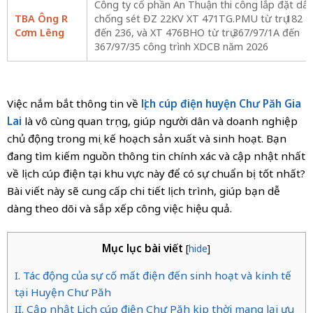
Công ty cổ phần An Thuận thi công lắp đặt dây
TBA Ông R
chống sét ĐZ 22KV XT 471TG.PMU từ trụ 182
Cơm Lêng
đến 236, và XT 476BHO từ trụ 367/97/1A đến
367/97/35 công trình XDCB năm 2026
Việc nắm bắt thông tin về
lịch cúp điện huyện Chư Păh Gia
Lai
là vô cùng quan trọng, giúp người dân và doanh nghiệp
chủ động trong mọi kế hoạch sản xuất và sinh hoạt. Bạn
đang tìm kiếm nguồn thông tin chính xác và cập nhật nhất
về lịch cúp điện tại khu vực này để có sự chuẩn bị tốt nhất?
Bài viết này sẽ cung cấp chi tiết lịch trình, giúp bạn dễ
dàng theo dõi và sắp xếp công việc hiệu quả.
Mục lục bài viết
[
hide
]
I. Tác động của sự cố mất điện đến sinh hoạt và kinh tế
tại Huyện Chư Păh
II. Cập nhật Lịch cúp điện Chư Păh kịp thời mang lại ưu