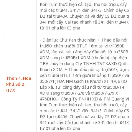
Kon Tum thực hiện cải tạo, thu hồi trụ cũ, cấy
mới các trụ 341, 341/1 đến 341/3. Chỉnh dây CS
ĐZ tại trụ 340A. Chuyển xà và dây CS ĐZ qua trụ
341 mới cấy. Cải tạo nhánh rẽ 341 đến trụ 341/3
từ 01 pha lên 03 pha
- Điện lực Chư Pah thực hiện: + Tháo đấu nối tạ
trụ 350, chèn trụ đôi BTLT 16m tại vị trí 350B
XDM, lắp xà, sứ, căng dây đấu nối từ trụ 350B
XDM sang trụ 350B/1 XDM (chuẩn bị cấp điện
TBA chuyên dùng Cty TNHH TVTK&XD Quốc
Khánh XDM. + Tháo đấu nối tại trụ 350/7, dựng
xen trụ đôi BTLT 14m giữa khoảng trụ 350/7 và
Thôn 4, Hòa
350/7/1(TBA NM Gạch Ia Khươl) XT 476BHO. +
Phú Số 2
Lắp xà, sứ, căng dây đấu nối từ trụ 350B/14
(I77)
XDM sang trụ 350/7-2/8 và trụ 350/7-2/9 XT
476BHO. - Công Ty TNHH XD & TM Quang Vin
Kon Tum thực hiện cải tạo, thu hồi trụ cũ, cấy
mới các trụ 341, 341/1 đến 341/3. Chỉnh dây CS
ĐZ tại trụ 340A. Chuyển xà và dây CS ĐZ qua trụ
341 mới cấy. Cải tạo nhánh rẽ 341 đến trụ 341/3
từ 01 pha lên 03 pha