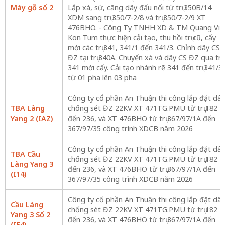
Máy gỗ số 2
Lắp xà, sứ, căng dây đấu nối từ trụ 350B/14
XDM sang trụ 350/7-2/8 và trụ 350/7-2/9 XT
476BHO. - Công Ty TNHH XD & TM Quang Vin
Kon Tum thực hiện cải tạo, thu hồi trụ cũ, cấy
mới các trụ 341, 341/1 đến 341/3. Chỉnh dây CS
ĐZ tại trụ 340A. Chuyển xà và dây CS ĐZ qua trụ
341 mới cấy. Cải tạo nhánh rẽ 341 đến trụ 341/3
từ 01 pha lên 03 pha
Công ty cổ phần An Thuận thi công lắp đặt dây
TBA Làng
chống sét ĐZ 22KV XT 471TG.PMU từ trụ 182
Yang 2 (IAZ)
đến 236, và XT 476BHO từ trụ 367/97/1A đến
367/97/35 công trình XDCB năm 2026
Công ty cổ phần An Thuận thi công lắp đặt dây
TBA Cầu
chống sét ĐZ 22KV XT 471TG.PMU từ trụ 182
Làng Yang 3
đến 236, và XT 476BHO từ trụ 367/97/1A đến
(I14)
367/97/35 công trình XDCB năm 2026
Công ty cổ phần An Thuận thi công lắp đặt dây
Cầu Làng
chống sét ĐZ 22KV XT 471TG.PMU từ trụ 182
Yang 3 Số 2
đến 236, và XT 476BHO từ trụ 367/97/1A đến
(I54)