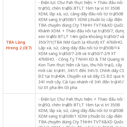
- Điện lực Chư Pah thực hiện: + Tháo đấu nối tạ
trụ 350, chèn trụ đôi BTLT 16m tại vị trí 350B
XDM, lắp xà, sứ, căng dây đấu nối từ trụ 350B
XDM sang trụ 350B/1 XDM (chuẩn bị cấp điện
TBA chuyên dùng Cty TNHH TVTK&XD Quốc
Khánh XDM. + Tháo đấu nối tại trụ 350/7, dựng
xen trụ đôi BTLT 14m giữa khoảng trụ 350/7 và
TBA Làng
350/7/1(TBA NM Gạch Ia Khươl) XT 476BHO. +
Hreng 2 (IE7)
Lắp xà, sứ, căng dây đấu nối từ trụ 350B/14
XDM sang trụ 350/7-2/8 và trụ 350/7-2/9 XT
476BHO. - Công Ty TNHH XD & TM Quang Vin
Kon Tum thực hiện cải tạo, thu hồi trụ cũ, cấy
mới các trụ 341, 341/1 đến 341/3. Chỉnh dây CS
ĐZ tại trụ 340A. Chuyển xà và dây CS ĐZ qua trụ
341 mới cấy. Cải tạo nhánh rẽ 341 đến trụ 341/3
từ 01 pha lên 03 pha
- Điện lực Chư Pah thực hiện: + Tháo đấu nối tạ
trụ 350, chèn trụ đôi BTLT 16m tại vị trí 350B
XDM, lắp xà, sứ, căng dây đấu nối từ trụ 350B
XDM sang trụ 350B/1 XDM (chuẩn bị cấp điện
TBA chuyên dùng Cty TNHH TVTK&XD Quốc