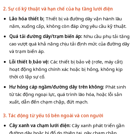
2. Sự cố kỹ thuật và hạn chế của hạ tầng lưới điện
Lão hóa thiết bị:
Thiết bị và đường dây vận hành lâu
năm, xuống cấp, không còn đáp ứng yêu cầu kỹ thuật.
Quá tải đường dây/trạm biến áp:
Nhu cầu phụ tải tăng
cao vượt quá khả năng chịu tải định mức của đường dây
và trạm biến áp.
Lỗi thiết bị bảo vệ:
Các thiết bị bảo vệ (rơle, máy cắt)
hoạt động không chính xác hoặc bị hỏng, không kịp
thời cô lập sự cố.
Hư hỏng cáp ngầm/đường dây trên không:
Phát sinh
từ tác động ngoại lực, quá trình lão hóa, hoặc lỗi sản
xuất, dẫn đến chạm chập, đứt mạch.
3. Tác động từ yếu tố bên ngoài và con người
Cây xanh va chạm lưới điện:
Cây xanh phát triển gần
đường dây hoặc bị đổ do thiên tai, gây chạm chập,