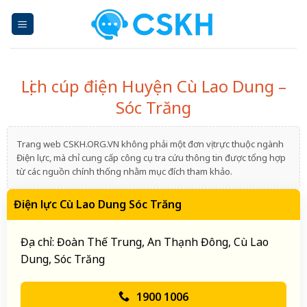
Skip
to
content
Lịch cúp điện Huyện Cù Lao Dung –
Sóc Trăng
Trang web CSKH.ORG.VN không phải một đơn vị trực thuộc ngành
Điện lực, mà chỉ cung cấp công cụ tra cứu thông tin được tổng hợp
từ các nguồn chính thống nhằm mục đích tham khảo.
Điện lực Cù Lao Dung Sóc Trăng
Địa chỉ: Đoàn Thế Trung, An Thạnh Đông, Cù Lao
Dung, Sóc Trăng
1900 1006