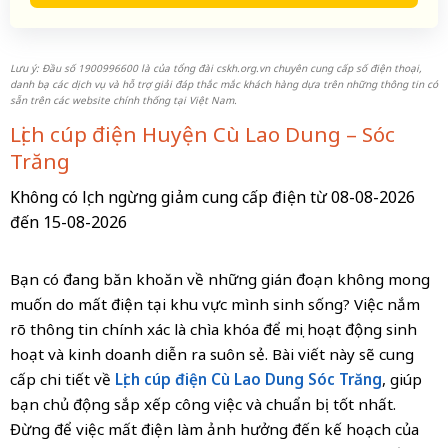
Lưu ý: Đầu số 1900996600 là của tổng đài cskh.org.vn chuyên cung cấp số điện thoại,
danh bạ các dịch vụ và hỗ trợ giải đáp thắc mắc khách hàng dựa trên những thông tin có
sẵn trên các website chính thống tại Việt Nam.
Lịch cúp điện Huyện Cù Lao Dung – Sóc
Trăng
Không có lịch ngừng giảm cung cấp điện từ 08-08-2026
đến 15-08-2026
Bạn có đang băn khoăn về những gián đoạn không mong
muốn do mất điện tại khu vực mình sinh sống? Việc nắm
rõ thông tin chính xác là chìa khóa để mọi hoạt động sinh
hoạt và kinh doanh diễn ra suôn sẻ. Bài viết này sẽ cung
cấp chi tiết về
Lịch cúp điện Cù Lao Dung Sóc Trăng
, giúp
bạn chủ động sắp xếp công việc và chuẩn bị tốt nhất.
Đừng để việc mất điện làm ảnh hưởng đến kế hoạch của