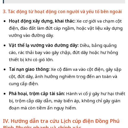
3. Tác động từ hoạt động con người và yếu tố bên ngoài
Hoạt động xây dựng, khai thác:
Xe cơ giới va chạm cột
điện, đào đất làm đứt cáp ngầm, hoặc vật liệu xây dựng
vướng vào đường dây.
Vật thể lạ vướng vào đường dây:
Diều, bảng quảng
cáo, rác thải bay vào gây chập, đứt dây hoặc hư hỏng
thiết bị khi có gió lớn.
Tai nạn giao thông:
Xe cộ đâm va vào cột điện, gây sập
cột, đứt dây, ảnh hưởng nghiêm trọng đến an toàn và
cung cấp điện.
Phá hoại, trộm cắp tài sản:
Hành vi cố ý gây hư hại thiết
bị, trộm cắp dây dẫn, máy biến áp, không chỉ gây gián
đoạn mà còn tiềm ẩn nguy hiểm.
IV. Hướng dẫn tra cứu
Lịch cúp điện Đồng Phú
Bình Phước
nhanh và chính xác