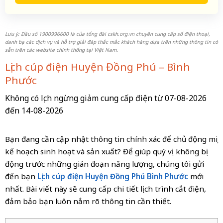
Lưu ý: Đầu số 1900996600 là của tổng đài cskh.org.vn chuyên cung cấp số điện thoại,
danh bạ các dịch vụ và hỗ trợ giải đáp thắc mắc khách hàng dựa trên những thông tin có
sẵn trên các website chính thống tại Việt Nam.
Lịch cúp điện Huyện Đồng Phú – Bình
Phước
Không có lịch ngừng giảm cung cấp điện từ 07-08-2026
đến 14-08-2026
Bạn đang cần cập nhật thông tin chính xác để chủ động mọi
kế hoạch sinh hoạt và sản xuất? Để giúp quý vị không bị
động trước những gián đoạn năng lượng, chúng tôi gửi
đến bạn
Lịch cúp điện Huyện Đồng Phú Bình Phước
mới
nhất. Bài viết này sẽ cung cấp chi tiết lịch trình cắt điện,
đảm bảo bạn luôn nắm rõ thông tin cần thiết.