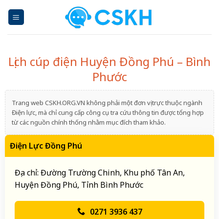
Skip
to
content
Lịch cúp điện Huyện Đồng Phú – Bình
Phước
Trang web CSKH.ORG.VN không phải một đơn vị trực thuộc ngành
Điện lực, mà chỉ cung cấp công cụ tra cứu thông tin được tổng hợp
từ các nguồn chính thống nhằm mục đích tham khảo.
Điện Lực Đồng Phú
Địa chỉ: Đường Trường Chinh, Khu phố Tân An,
Huyện Đồng Phú, Tỉnh Bình Phước
0271 3936 437