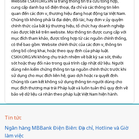
Website CSKH.ORG.VN là trang thông tin tra cứu tổng hợp,
cung cấp danh bạ số điện thoại, địa chỉ và các thông tin liên
quan đến các đơn vị, thương hiệu đang hoạt động tại Việt Nam.
Chúng tôi không phải là đại diện, đối tác, hay đơn vị ủy quyền
chính thức của bất kỳ thương hiệu, tổ chức hay doanh nghiệp
nào được liệt kê trên website. Mọi thông tin được cung cấp với
mục đích tham khảo, được tổng hợp từ các nguồn chính thống,
có thể bao gồm: Website chính thức của các đơn vị, thông tin
công bố công khai, hoặc theo quy định của pháp luật.
CSKH.ORG.VN không chịu trách nhiệm về bất kỳ sai sót, thiếu
sót hoặc thay đổi nào trong quá trình cập nhật dữ liệu. Người
dùng nên kiểm chứng thông tin tại nguồn chính thức trước khi
sử dụng cho mục đích liên hệ, giao dịch hoặc ra quyết định.
Chúng tôi cam kết không sử dụng thông tin người dùng cho
mục đích thương mại trái Pháp luật và luôn tuân thủ quy định về
bảo vệ dữ liệu cá nhân theo pháp luật Việt Nam hiện hành.
Tin tức
Ngân hàng MBBank Điện Biên: Địa chỉ, Hotline và Giờ
làm việc