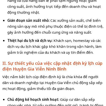
hàng và cửa hàng bán lẻ phải tạm ngừng hoặc giảm
công suất, ảnh hưởng trực tiếp đến doanh thu và hoạt
động thường nhật.
Gián đoạn sản xuất nhỏ:
Các xưởng sản xuất, chế biến
nông sản quy mô nhỏ phụ thuộc điện có thể bị đình trệ,
gây ảnh hưởng đến chuỗi cung ứng và năng suất.
Thiệt hại du lịch và dịch vụ:
Khách sạn, homestay và các
dịch vụ du lịch khác gặp khó khăn trong vận hành, làm
giảm trải nghiệm của du khách và uy tín điểm đến.
II. Sự thiết yếu của việc cập nhật định kỳ lịch cúp
điện Huyện Gia Viễn Ninh Bình
Việc nắm bắt lịch cúp điện định kỳ là chìa khóa để người
dân và doanh nghiệp tại Huyện Gia Viễn chủ động sắp xếp
mọi hoạt động, giảm thiểu tối đa gián đoạn.
Chủ động kế hoạch sinh hoạt:
Giúp cư dân sắp xếp
công việc nhà, từ nấu nướng đến giặt giũ, tránh bị động