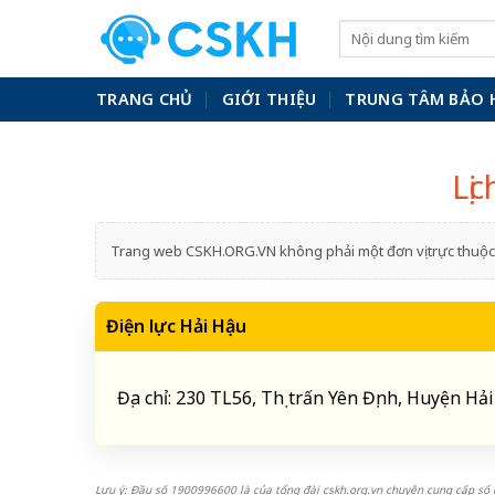
Skip
to
content
TRANG CHỦ
GIỚI THIỆU
TRUNG TÂM BẢO 
Lị
Trang web CSKH.ORG.VN không phải một đơn vị trực thuộc 
Điện lực Hải Hậu
Địa chỉ: 230 TL56, Thị trấn Yên Định, Huyện H
Lưu ý: Đầu số 1900996600 là của tổng đài cskh.org.vn chuyên cung cấp số đ