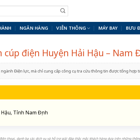
HÀNH
NGÂN HÀNG
VIỄN THÔNG
MÁY BAY
BƯU 
ch cúp điện Huyện Hải Hậu – Nam Đ
ngành Điện lực, mà chỉ cung cấp công cụ tra cứu thông tin được tổng hợp
ải Hậu, Tỉnh Nam Định
iện thoại, danh bạ các dịch vụ và hỗ trợ giải đáp thắc mắc khách hàng dựa trên những thông