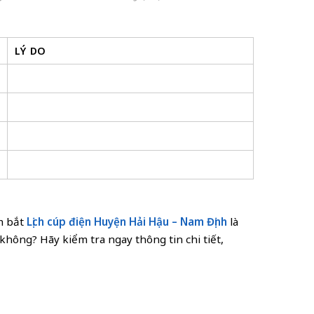
LÝ DO
ắm bắt
Lịch cúp điện Huyện Hải Hậu – Nam Định
là
hông? Hãy kiểm tra ngay thông tin chi tiết,