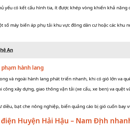
hủ yếu có kết cấu hình tia, ít được khép vòng khiến khả năng 
ột số máy biến áp phụ tải khu vực đông dân cư hoặc các khu nu
ghệ An
i phạm hành lang
rong và ngoài hành lang phát triển nhanh, khi có gió lớn va 
i công xây dựng, giao thông vận tải (xe cẩu, xe ben) va quệt 
 diều, bạt che nông nghiệp, biển quảng cáo bị gió cuốn bay 
úp điện Huyện Hải Hậu – Nam Định nha