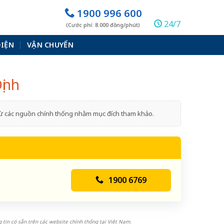
1900 996 600
24/7
(Cước phí: 8.000 đồng/phút)
ĐIỆN
VẬN CHUYỂN
ịnh
 từ các nguồn chính thống nhằm mục đích tham khảo.
1900 6769
 tin có sẵn trên các website chính thống tại Việt Nam.