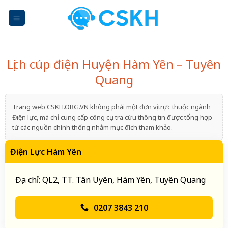
Skip
to
content
Lịch cúp điện Huyện Hàm Yên – Tuyên
Quang
Trang web CSKH.ORG.VN không phải một đơn vị trực thuộc ngành
Điện lực, mà chỉ cung cấp công cụ tra cứu thông tin được tổng hợp
từ các nguồn chính thống nhằm mục đích tham khảo.
Điện Lực Hàm Yên
Địa chỉ: QL2, TT. Tân Uyên, Hàm Yên, Tuyên Quang
0207 3843 210