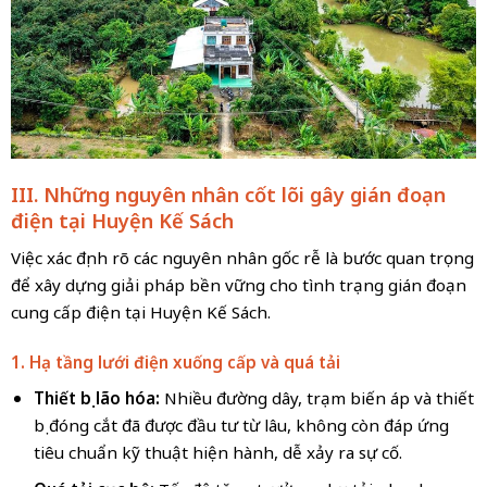
III. Những nguyên nhân cốt lõi gây gián đoạn
điện tại Huyện Kế Sách
Việc xác định rõ các nguyên nhân gốc rễ là bước quan trọng
để xây dựng giải pháp bền vững cho tình trạng gián đoạn
cung cấp điện tại Huyện Kế Sách.
1. Hạ tầng lưới điện xuống cấp và quá tải
Thiết bị lão hóa:
Nhiều đường dây, trạm biến áp và thiết
bị đóng cắt đã được đầu tư từ lâu, không còn đáp ứng
tiêu chuẩn kỹ thuật hiện hành, dễ xảy ra sự cố.