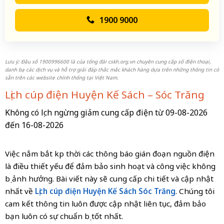
1900 9000
Lưu ý: Đầu số 1900996600 là của tổng đài cskh.org.vn chuyên cung cấp số điện thoại,
danh bạ các dịch vụ và hỗ trợ giải đáp thắc mắc khách hàng dựa trên những thông tin có
sẵn trên các website chính thống tại Việt Nam.
Lịch cúp điện Huyện Kế Sách – Sóc Trăng
Không có lịch ngừng giảm cung cấp điện từ 09-08-2026
đến 16-08-2026
Việc nắm bắt kịp thời các thông báo gián đoạn nguồn điện
là điều thiết yếu để đảm bảo sinh hoạt và công việc không
bị ảnh hưởng. Bài viết này sẽ cung cấp chi tiết và cập nhật
nhất về
Lịch cúp điện Huyện Kế Sách Sóc Trăng
. Chúng tôi
cam kết thông tin luôn được cập nhật liên tục, đảm bảo
bạn luôn có sự chuẩn bị tốt nhất.