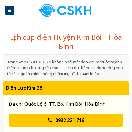
Skip
to
content
Lịch cúp điện Huyện Kim Bôi – Hòa
Bình
Trang web CSKH.ORG.VN không phải một đơn vị trực thuộc ngành
Điện lực, mà chỉ cung cấp công cụ tra cứu thông tin được tổng hợp
từ các nguồn chính thống nhằm mục đích tham khảo.
Điện Lực Kim Bôi
Địa chỉ: Quốc Lộ 6, TT. Bo, Kim Bôi, Hòa Bình
0932 221 716