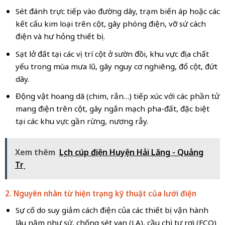
Sét đánh trực tiếp vào đường dây, trạm biến áp hoặc các
kết cấu kim loại trên cột, gây phóng điện, vỡ sứ cách
điện và hư hỏng thiết bị.
Sạt lở đất tại các vị trí cột ở sườn đồi, khu vực địa chất
yếu trong mùa mưa lũ, gây nguy cơ nghiêng, đổ cột, đứt
dây.
Động vật hoang dã (chim, rắn…) tiếp xúc với các phần tử
mang điện trên cột, gây ngắn mạch pha-đất, đặc biệt
tại các khu vực gần rừng, nương rẫy.
Xem thêm
Lịch cúp điện Huyện Hải Lăng - Quảng
Trị
2. Nguyên nhân từ hiện trạng kỹ thuật của lưới điện
Sự cố do suy giảm cách điện của các thiết bị vận hành
lâu năm như sứ, chống sét van (LA), cầu chì tự rơi (FCO)