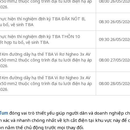
0 mm2 thuộc công trình đại tu lưới điện hạ áp
08:00 26/05/202
2026.
hực hiện thí nghiệm định kỳ TBA ĐĂK NÓT B,
08:30 26/05/202
u bổ, vệ sinh TBA
hực hiện thí nghiệm định kỳ TBA THÔN 10
09:30 26/05/202
t hợp tu bổ, vệ sinh TBA.
441Km đường dây hạ thế TBA Vi Rơ Ngheo 3x AV
0 mm2 thuộc công trình đại tu lưới điện hạ áp
08:00 27/05/202
2026.
441Km đường dây hạ thế TBA Vi Rơ Ngheo 3x AV
0 mm2 thuộc công trình đại tu lưới điện hạ áp
08:00 28/05/202
2026.
 Tum
đóng vai trò thiết yếu giúp người dân và doanh nghiệp c
xác và nhanh chóng nhất về lịch cắt điện tại khu vực này để c
ôn nắm thế chủ động trước mọi thay đổi.