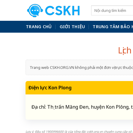
Skip
to
content
TRANG CHỦ
GIỚI THIỆU
TRUNG TÂM BẢO 
Lịc
Trang web CSKH.ORG.VN không phải một đơn vị trực thuộc 
Điện lực Kon Plong
Địa chỉ: Thị trấn Măng Đen, huyện Kon Plông,
Lưu ý: Đầu số 1900996600 là của tổng đài cskh.org.vn chuyên cung cấp số đ