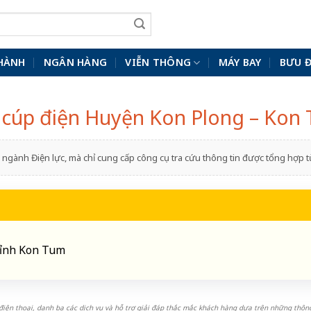
HÀNH
NGÂN HÀNG
VIỄN THÔNG
MÁY BAY
BƯU 
h cúp điện Huyện Kon Plong – Kon
ngành Điện lực, mà chỉ cung cấp công cụ tra cứu thông tin được tổng hợp
 tỉnh Kon Tum
iện thoại, danh bạ các dịch vụ và hỗ trợ giải đáp thắc mắc khách hàng dựa trên những thông