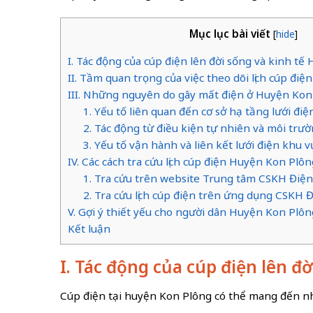
Mục lục bài viết
[
hide
]
I. Tác động của cúp điện lên đời sống và kinh t
II. Tầm quan trọng của việc theo dõi lịch cúp đi
III. Những nguyên do gây mất điện ở Huyện Kon
1. Yếu tố liên quan đến cơ sở hạ tầng lưới điệ
2. Tác động từ điều kiện tự nhiên và môi trư
3. Yếu tố vận hành và liên kết lưới điện khu v
IV. Các cách tra cứu lịch cúp điện Huyện Kon Pl
1. Tra cứu trên website Trung tâm CSKH Điện
2. Tra cứu lịch cúp điện trên ứng dụng CSKH 
V. Gợi ý thiết yếu cho người dân Huyện Kon Plôn
Kết luận
I. Tác động của cúp điện lên đ
Cúp điện tại huyện Kon Plông có thể mang đến nh