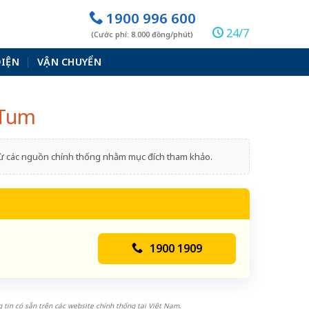
1900 996 600
24/7
(Cước phí: 8.000 đồng/phút)
ĐIỆN
VẬN CHUYỂN
 Tum
 từ các nguồn chính thống nhằm mục đích tham khảo.
1900 1909
 tin có sẵn trên các website chính thống tại Việt Nam.