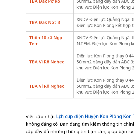
TBA Đăk Pờ Rồ
50mm2 bằng dây dẫn ABC 3x5
khu vực Điện lực Kon Plong 
XNDV Điện lực Quảng Ngãi t
TBA Đăk Nót B
Điện lực Kon Plong kết hợp t
Thôn 10 xã Ngọc
XNDV Điện lực Quảng Ngãi t
Tem
N.TEM, Điện lực Kon Plong kế
Điện lực Kon Plong thay 0.
TBA Vi Rô Ngheo
50mm2 bằng dây dẫn ABC 3x5
khu vực Điện lực Kon Plong 
Điện lực Kon Plong thay 0.
TBA Vi Rô Ngheo
50mm2 bằng dây dẫn ABC 3x5
khu vực Điện lực Kon Plong 
Việc cập nhật
Lịch cúp điện Huyện Kon Plông Kon
không đáng có. Bạn đang tìm kiếm thông tin chính 
cấp đầy đủ những thông tin bạn cần, giúp bạn lu