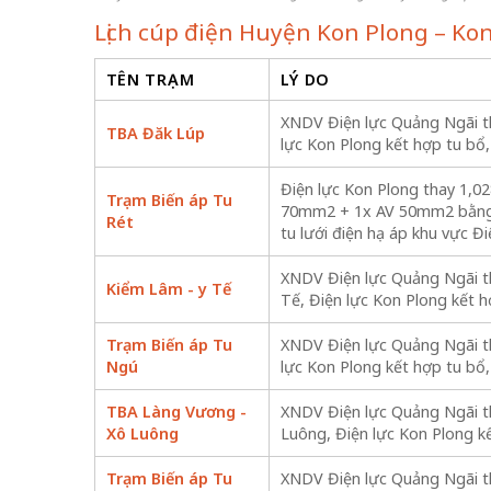
Lịch cúp điện Huyện Kon Plong – K
TÊN TRẠM
LÝ DO
XNDV Điện lực Quảng Ngãi th
TBA Đăk Lúp
lực Kon Plong kết hợp tu bổ,
Điện lực Kon Plong thay 1,
Trạm Biến áp Tu
70mm2 + 1x AV 50mm2 bằng 
Rét
tu lưới điện hạ áp khu vực Đ
XNDV Điện lực Quảng Ngãi th
Kiểm Lâm - y Tế
Tế, Điện lực Kon Plong kết h
Trạm Biến áp Tu
XNDV Điện lực Quảng Ngãi th
Ngú
lực Kon Plong kết hợp tu bổ,
TBA Làng Vương -
XNDV Điện lực Quảng Ngãi t
Xô Luông
Luông, Điện lực Kon Plong kế
Trạm Biến áp Tu
XNDV Điện lực Quảng Ngãi th