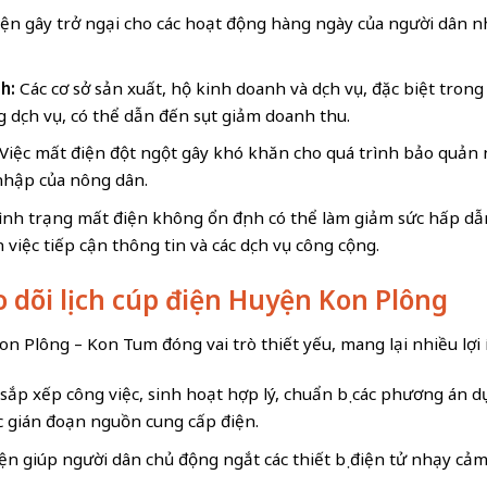
iện gây trở ngại cho các hoạt động hàng ngày của người dân như
h:
Các cơ sở sản xuất, hộ kinh doanh và dịch vụ, đặc biệt tron
g dịch vụ, có thể dẫn đến sụt giảm doanh thu.
Việc mất điện đột ngột gây khó khăn cho quá trình bảo quản
nhập của nông dân.
nh trạng mất điện không ổn định có thể làm giảm sức hấp dẫn 
việc tiếp cận thông tin và các dịch vụ công cộng.
eo dõi lịch cúp điện Huyện Kon Plông
n Plông – Kon Tum đóng vai trò thiết yếu, mang lại nhiều lợi 
sắp xếp công việc, sinh hoạt hợp lý, chuẩn bị các phương án d
ệc gián đoạn nguồn cung cấp điện.
ện giúp người dân chủ động ngắt các thiết bị điện tử nhạy cảm