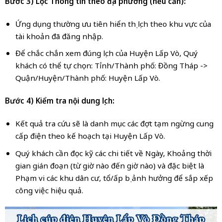
Bước 3) Lọc Thông tin theo địa phương (nếu cần):
Ứng dụng thường ưu tiên hiển thị lịch theo khu vực của
tài khoản đã đăng nhập.
Để chắc chắn xem đúng lịch của Huyện Lấp Vò, Quý
khách có thể tự chọn: Tỉnh/Thành phố: Đồng Tháp ->
Quận/Huyện/Thành phố: Huyện Lấp Vò.
Bước 4) Kiểm tra nội dung lịch:
Kết quả tra cứu sẽ là danh mục các đợt tạm ngừng cung
cấp điện theo kế hoạch tại Huyện Lấp Vò.
Quý khách cần đọc kỹ các chi tiết về Ngày, Khoảng thời
gian gián đoạn (từ giờ nào đến giờ nào) và đặc biệt là
Phạm vi các khu dân cư, tổ/ấp bị ảnh hưởng để sắp xếp
công việc hiệu quả.