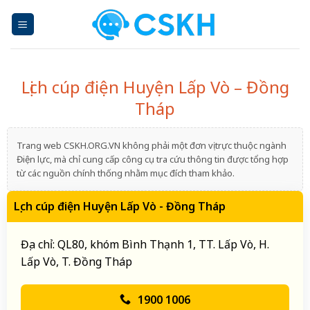
Skip
to
content
Lịch cúp điện Huyện Lấp Vò – Đồng
Tháp
Trang web CSKH.ORG.VN không phải một đơn vị trực thuộc ngành
Điện lực, mà chỉ cung cấp công cụ tra cứu thông tin được tổng hợp
từ các nguồn chính thống nhằm mục đích tham khảo.
Lịch cúp điện Huyện Lấp Vò - Đồng Tháp
Địa chỉ: QL80, khóm Bình Thạnh 1, TT. Lấp Vò, H.
Lấp Vò, T. Đồng Tháp
1900 1006