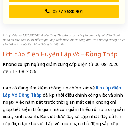
0277 3680 901
Lưu ý: Đầu số 1900996600 là của tổng đài cskh.org.vn chuyên cung cấp số điện thoại,
danh bạ các dịch vụ và hỗ trợ giải đáp thắc mắc khách hàng dựa trên những thông tin có
sẵn trên các website chính thống tại Việt Nam.
Lịch cúp điện Huyện Lấp Vò – Đồng Tháp
Không có lịch ngừng giảm cung cấp điện từ 06-08-2026
đến 13-08-2026
Bạn có đang tìm kiếm thông tin chính xác về
lịch cúp điện
Lấp Vò Đồng Tháp
để kịp thời điều chỉnh công việc và sinh
hoạt? Việc nắm bắt trước thời gian mất điện không chỉ
giúp tiết kiệm thời gian mà còn giảm thiểu rủi ro trong sản
xuất, kinh doanh. Bài viết dưới đây sẽ cập nhật đầy đủ lịch
cúp điện tại khu vực Lấp Vò, giúp bạn chủ động sắp xếp