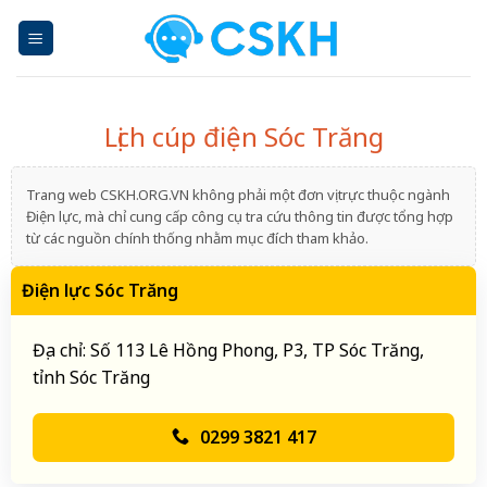
Skip
to
content
Lịch cúp điện Sóc Trăng
Trang web CSKH.ORG.VN không phải một đơn vị trực thuộc ngành
Điện lực, mà chỉ cung cấp công cụ tra cứu thông tin được tổng hợp
từ các nguồn chính thống nhằm mục đích tham khảo.
Điện lực Sóc Trăng
Địa chỉ: Số 113 Lê Hồng Phong, P3, TP Sóc Trăng,
tỉnh Sóc Trăng
0299 3821 417