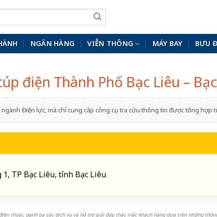
HÀNH
NGÂN HÀNG
VIỄN THÔNG
MÁY BAY
BƯU 
 cúp điện Thành Phố Bạc Liêu – Bạc
ngành Điện lực, mà chỉ cung cấp công cụ tra cứu thông tin được tổng hợp
1, TP Bạc Liêu, tỉnh Bạc Liêu
iện thoại, danh bạ các dịch vụ và hỗ trợ giải đáp thắc mắc khách hàng dựa trên những thông