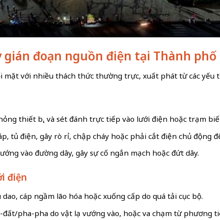
y gián đoạn nguồn điện tại Thành phố 
ối mặt với nhiều thách thức thường trực, xuất phát từ các yếu
hỏng thiết bị, và sét đánh trực tiếp vào lưới điện hoặc trạm biế
, tủ điện, gây rò rỉ, chập cháy hoặc phải cắt điện chủ động đ
 vướng vào đường dây, gây sự cố ngắn mạch hoặc đứt dây.
ới điện
u dao, cáp ngầm lão hóa hoặc xuống cấp do quá tải cục bộ.
đất/pha-pha do vật lạ vướng vào, hoặc va chạm từ phương ti