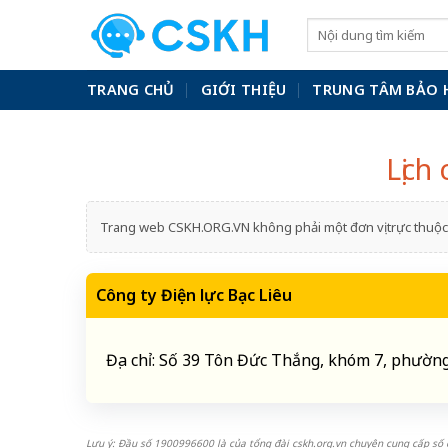
Skip
to
content
TRANG CHỦ
GIỚI THIỆU
TRUNG TÂM BẢO 
Lịch
Trang web CSKH.ORG.VN không phải một đơn vị trực thuộc 
Công ty Điện lực Bạc Liêu
Địa chỉ: Số 39 Tôn Đức Thắng, khóm 7, phường 
Lưu ý: Đầu số 1900996600 là của tổng đài cskh.org.vn chuyên cung cấp số đ