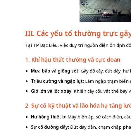
III. Các yếu tố thường trực gâ
Tại TP Bạc Liêu, việc duy trì nguồn điện ổn định đ
1. Khí hậu thất thường và cực đoan
Mưa bão và giông sét:
Gây đổ cây, đứt dây, hư 
Triều cường và ngập lụt:
Làm ngập trạm biến áp
Gió lớn và lốc xoáy:
Khiến cây cối, vật thể bay
2. Sự cố kỹ thuật và lão hóa hạ tầng lư
Hư hỏng thiết bị:
Máy biến áp, sứ cách điện, cầ
Sự cố đường dây:
Đứt dây dẫn, chạm chập pha-