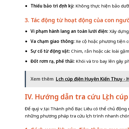
Thiếu bảo trì định kỳ:
Không thực hiện bảo dưỡn
3. Tác động từ hoạt động của con ngư
Vi phạm hành lang an toàn lưới điện:
Xây dựng,
Va chạm giao thông:
Xe cộ hoặc phương tiện cơ
Sự cố từ động vật:
Chim, rắn hoặc các loài gặ
Đốt rơm rạ, phế thải:
Khói và tro bay lên gây 
Xem thêm
Lịch cúp điện Huyện Kiến Thuỵ - 
IV. Hướng dẫn tra cứu Lịch cú
Để quý vị tại Thành phố Bạc Liêu có thể chủ động 
những phương pháp tra cứu lịch trình nhanh chóng