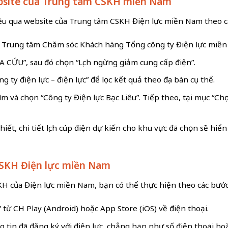
website của Trung tâm CSKH miền Nam
Liêu qua website của Trung tâm CSKH Điện lực miền Nam theo c
 Trung tâm Chăm sóc Khách hàng Tổng công ty Điện lực miền Na
 CỨU”, sau đó chọn “Lịch ngừng giảm cung cấp điện”.
 ty điện lực – điện lực” để lọc kết quả theo địa bàn cụ thể.
m và chọn “Công ty Điện lực Bạc Liêu”. Tiếp theo, tại mục “Chọ
iết, chi tiết lịch cúp điện dự kiến cho khu vực đã chọn sẽ hiển
 CSKH Điện lực miền Nam
KH của Điện lực miền Nam, bạn có thể thực hiện theo các bước
từ CH Play (Android) hoặc App Store (iOS) về điện thoại.
in đã đăng ký với điện lực, chẳng hạn như số điện thoại hoặ