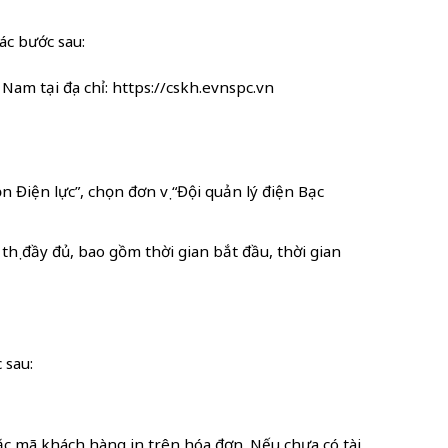
ác bước sau:
m tại địa chỉ: https://cskh.evnspc.vn
n Điện lực”, chọn đơn vị “Đội quản lý điện Bạc
 thị đầy đủ, bao gồm thời gian bắt đầu, thời gian
 sau:
c mã khách hàng in trên hóa đơn. Nếu chưa có tài