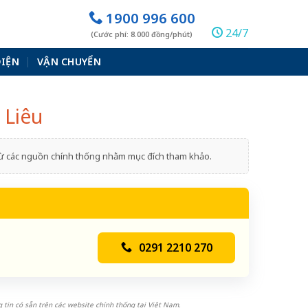
1900 996 600
24/7
(Cước phí: 8.000 đồng/phút)
ĐIỆN
VẬN CHUYỂN
 Liêu
 từ các nguồn chính thống nhằm mục đích tham khảo.
0291 2210 270
 tin có sẵn trên các website chính thống tại Việt Nam.