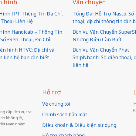
n hình
Vận chuyển
Hình FPT Thông Tin Địa Chỉ,
Tổng Đài Hỗ Trợ Nasco: Số 
 Thoại Liên Hệ
thoại, địa chỉ thông tin cần b
Hình Hanoicab – Thông Tin
Dịch Vụ Vận Chuyển SuperS
Số Điện Thoại, Địa Chỉ
Những Điều Cần Biết
ền hình HTVC: Địa chỉ và
Dịch Vụ Vận Chuyển Phát
n liên hệ bạn cần biết
ShipNhanh: Số điện thoại, đị
liên hệ
Hỗ trợ
Về chúng tôi
H
(
ng cấp dịch vụ tra
Chính sách bảo mật
tin khổng lồ,
ại Việt Nam nhằm
Điều khoản & Điều kiện sử dụng
Hỗ trợ khách hàng