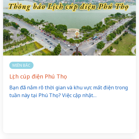
MIỀN BẮC
Lịch cúp điện Phú Thọ
Bạn đã nắm rõ thời gian và khu vực mất điện trong
tuần này tại Phú Thọ? Việc cập nhật…