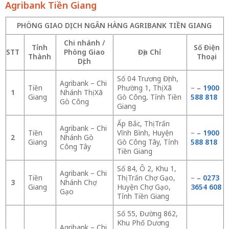
Agribank Tiền Giang
PHÒNG GIAO DỊCH NGÂN HÀNG AGRIBANK TIỀN GIANG
Chi nhánh /
Tỉnh
Số Điện
STT
Phòng Giao
Địa Chỉ
Thành
Thoại
Dịch
Số 04 Trương Định,
Agribank – Chi
Tiền
Phường 1, Thị Xã
–
–
1900
1
Nhánh Thị Xã
Giang
Gò Công, Tỉnh Tiền
588 818
Gò Công
Giang
Ấp Bắc, Thị Trấn
Agribank – Chi
Tiền
Vĩnh Bình, Huyện
–
–
1900
2
Nhánh Gò
Giang
Gò Công Tây, Tỉnh
588 818
Công Tây
Tiền Giang
Số 84, Ô 2, Khu 1,
Agribank – Chi
Tiền
Thị Trấn Chợ Gạo,
–
–
0273
3
Nhánh Chợ
Giang
Huyện Chợ Gạo,
3654 608
Gạo
Tỉnh Tiền Giang
Số 55, Đường 862,
Khu Phố Dương
Agribank – Chi