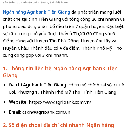
sẵn trên các website chính thống tại Việt Nam.
Ngân hàng Agribank
Tiền Giang
đã phát triển mạng lưới
chặt chẽ tại tỉnh Tiền Giang với tổng cộng 26 chi nhánh và
phòng giao dịch, phân bố đều trên 7 quận huyện. Đặc biệt,
sự tập trung chủ yếu được thấy ở Thị Xã Gò Công với 6
điểm, cùng với Huyện Tân Phú Đông, Huyện Cai Lậy và
Huyện Châu Thành đều có 4 địa điểm. Thành Phố Mỹ Tho
cũng đóng góp với 3 chi nhánh.
1. Thông tin liên hệ Ngân hàng Agribank Tiền
Giang
Địa chỉ Agribank Tiền Giang:
có
trụ sở chính tại
số
31 Lê
Lợi, Phường 1, Thành Phố Mỹ Tho, Tỉnh Tiền Giang
Website:
https://www.agribank.com.vn/
Email:
cskh@agribank.com.vn
2. Số điện thoại địa chỉ chi nhánh Ngân hàng