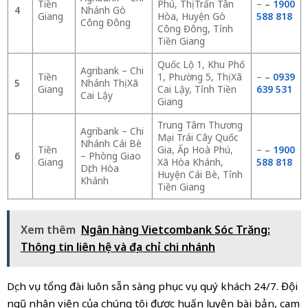
Tiền
Phú, Thị Trấn Tân
–
–
1900
4
Nhánh Gò
Giang
Hòa, Huyện Gò
588 818
Công Đông
Công Đông, Tỉnh
Tiền Giang
Quốc Lộ 1, Khu Phố
Agribank – Chi
Tiền
1, Phường 5, Thị Xã
–
–
0939
5
Nhánh Thị Xã
Giang
Cai Lậy, Tỉnh Tiền
639 531
Cai Lậy
Giang
Trung Tâm Thương
Agribank – Chi
Mại Trái Cây Quốc
Nhánh Cái Bè
Tiền
Gia, Ấp Hoà Phú,
–
–
1900
6
– Phòng Giao
Giang
Xã Hòa Khánh,
588 818
Dịch Hòa
Huyện Cái Bè, Tỉnh
Khánh
Tiền Giang
Xem thêm
Ngân hàng Vietcombank Sóc Trăng:
Thông tin liên hệ và địa chỉ chi nhánh
Dịch vụ tổng đài luôn sẵn sàng phục vụ quý khách 24/7. Đội
ngũ nhân viên của chúng tôi được huấn luyện bài bản, cam