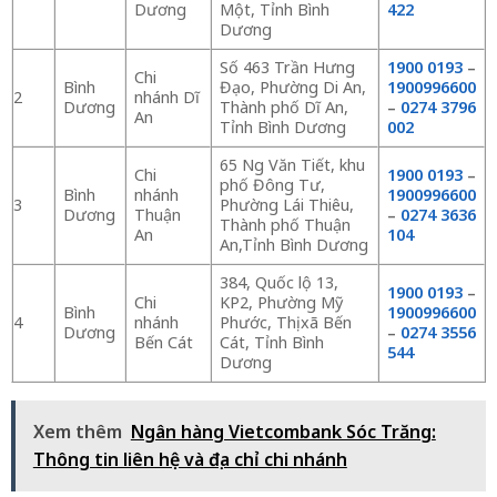
Dương
Một, Tỉnh Bình
422
Dương
Số 463 Trần Hưng
1900 0193
–
Chi
Bình
Đạo, Phường Di An,
1900996600
2
nhánh Dĩ
Dương
Thành phố Dĩ An,
–
0274 3796
An
Tỉnh Bình Dương
002
65 Ng Văn Tiết, khu
Chi
1900 0193
–
phố Đông Tư,
Bình
nhánh
1900996600
3
Phường Lái Thiêu,
Dương
Thuận
–
0274 3636
Thành phố Thuận
An
104
An,Tỉnh Bình Dương
384, Quốc lộ 13,
1900 0193
–
Chi
KP2, Phường Mỹ
Bình
1900996600
4
nhánh
Phước, Thị xã Bến
Dương
–
0274 3556
Bến Cát
Cát, Tỉnh Bình
544
Dương
Xem thêm
Ngân hàng Vietcombank Sóc Trăng:
Thông tin liên hệ và địa chỉ chi nhánh