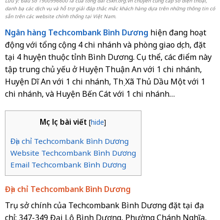
Lưu ý: Đầu số 1900996600 là của tổng đài cskh.org.vn chuyên cung cấp số điện thoại,
danh bạ các dịch vụ và hỗ trợ giải đáp thắc mắc khách hàng dựa trên những thông tin có
sẵn trên các website chính thống tại Việt Nam.
Ngân hàng Techcombank
Bình Dương
hiện đang hoạt
động với tổng cộng 4 chi nhánh và phòng giao dịch, đặt
tại 4 huyện thuộc tỉnh Bình Dương. Cụ thể, các điểm này
tập trung chủ yếu ở Huyện Thuận An với 1 chi nhánh,
Huyện Dĩ An với 1 chi nhánh, Thị Xã Thủ Dầu Một với 1
chi nhánh, và Huyện Bến Cát với 1 chi nhánh…
Mục lục bài viết
[
hide
]
Địa chỉ Techcombank Bình Dương
Website Techcombank Bình Dương
Email Techcombank Bình Dương
Địa chỉ Techcombank Bình Dương
Trụ sở chính của Techcombank Bình Dương đặt tại địa
chỉ: 347-349 Đại Lộ Bình Dương, Phường Chánh Nghĩa,