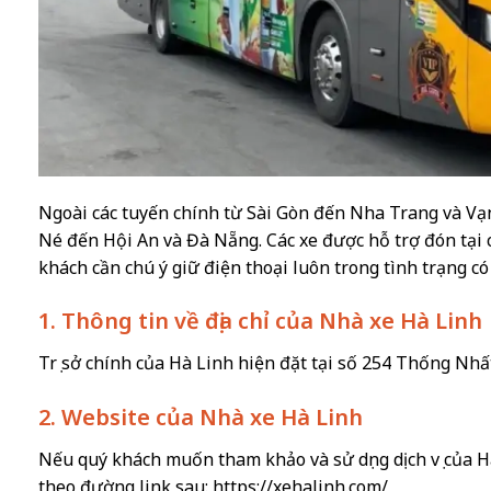
Ngoài các tuyến chính từ Sài Gòn đến Nha Trang và Vạ
Né đến Hội An và Đà Nẵng. Các xe được hỗ trợ đón tại 
khách cần chú ý giữ điện thoại luôn trong tình trạng có 
1. Thông tin về địa chỉ của Nhà xe Hà Linh
Trụ sở chính của Hà Linh hiện đặt tại số 254 Thống Nh
2. Website của Nhà xe Hà Linh
Nếu quý khách muốn tham khảo và sử dụng dịch vụ của H
theo đường link sau: https://xehalinh.com/