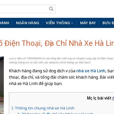
HÀNH
NGÂN HÀNG
VIỄN THÔNG
MÁY BAY
BƯU 
ố Điện Thoại, Địa Chỉ Nhà Xe Hà Li
Lưu ý: Đầu số 1900996600 là của tổng đài cskh.org.vn chuyên cung cấp số điện thoại,
những thông tin có sẵn trên các website chính thống tại Việt Nam.
Khách hàng đang sử dụng dịch vụ của
nhà xe Hà Linh
, bạ
thoại, địa chỉ, và tổng đài chăm sóc khách hàng. Bài vi
nhà xe Hà Linh để giúp bạn.
Mục lục bài viết
[
I. Thông tin chung nhà xe Hà Linh
1. Thông tin về địa chỉ của Nhà xe Hà Linh