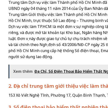
Trung tâm Dịch vụ việc làm Thành phố Hồ Chí Minh đã 
UBND ngày 04 tháng 11 năm 2014 của Ủy Ban Nhân dân
Trung tâm Giới thiệu việc làm Thành phố Hồ Chí Minh
Hồ Chí Minh, trực thuộc Sở Lao động – Thương binh và
Dịch vụ việc làm TP.HCM là một đơn vị sự nghiệp công l
riêng, và được mở tài khoản tại Kho bạc, Ngân hàng N
luật. Đơn vị này được giao tự chủ tự chịu trách nhiệm v
và tài chính theo Nghị định số 43/2006/NĐ-CP ngày 25
phố Hồ Chí Minh cung cấp hệ thống Số điện thoại, Emai
người sử dụng lao động.
Xem thêm
Địa Chỉ, Số Điện Thoại Bảo Hiểm Thất N
2. Địa chỉ trung tâm giới thiệu việc làm t
153 Xô Viết Nghệ Tĩnh, Phường 17, Quận Bình Thạnh,
3. Số điện thoại bảo hiểm thất nghiệp th