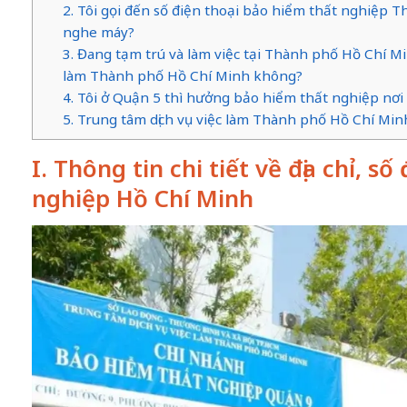
2. Tôi gọi đến số điện thoại bảo hiểm thất nghiệp
nghe máy?
3. Đang tạm trú và làm việc tại Thành phố Hồ Chí Min
làm Thành phố Hồ Chí Minh không?
4. Tôi ở Quận 5 thì hưởng bảo hiểm thất nghiệp nơi
5. Trung tâm dịch vụ việc làm Thành phố Hồ Chí Min
I. Thông tin chi tiết về địa chỉ, s
nghiệp Hồ Chí Minh