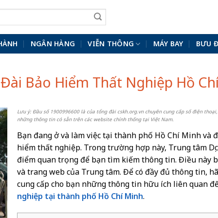
HÀNH
NGÂN HÀNG
VIỄN THÔNG
MÁY BAY
BƯU 
Đài Bảo Hiểm Thất Nghiệp Hồ Ch
Lưu ý: Đầu số 1900996600 là của tổng đài cskh.org.vn chuyên cung cấp số điện thoại,
những thông tin có sẵn trên các website chính thống tại Việt Nam.
Bạn đang ở và làm việc tại thành phố Hồ Chí Minh và đ
hiểm thất nghiệp. Trong trường hợp này, Trung tâm Dịc
điểm quan trọng để bạn tìm kiếm thông tin. Điều này ba
và trang web của Trung tâm. Để có đầy đủ thông tin, hã
cung cấp cho bạn những thông tin hữu ích liên quan đ
nghiệp tại thành phố Hồ Chí Minh
.