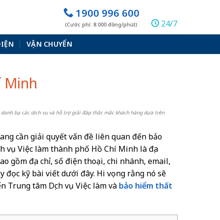
1900 996 600
24/7
(Cước phí: 8.000 đồng/phút)
ĐIỆN
VẬN CHUYỂN
í Minh
 danh bạ các dịch vụ và hỗ trợ giải đáp thắc mắc khách hàng dựa trên
ang cần giải quyết vấn đề liên quan đến bảo
h vụ Việc làm thành phố Hồ Chí Minh là địa
o gồm địa chỉ, số điện thoại, chi nhánh, email,
y đọc kỹ bài viết dưới đây. Hi vọng rằng nó sẽ
ến Trung tâm Dịch vụ Việc làm và
bảo hiểm thất